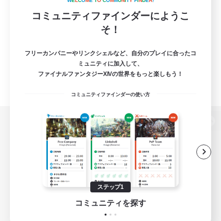
W
E
L
C
O
M
E
T
O
C
O
M
M
U
N
I
T
Y
F
I
N
D
E
R
!
コミュニティファインダーにようこ
そ！
フリーカンパニーやリンクシェルなど、自分のプレイに合ったコ
ミュニティに加入して、
ファイナルファンタジーXIVの世界をもっと楽しもう！
コミュニティファインダーの使い方
パソコン版へ
関連商品
e-STOREで購入
ステップ1
ゲームダウンロード
コミュニティを探す