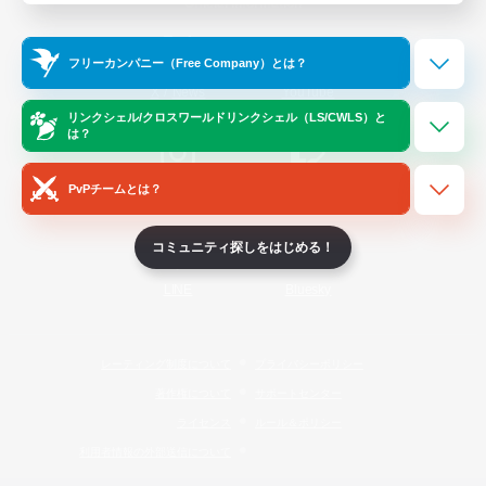
Official Information
フリーカンパニー（Free Company）とは？
/
X
News
YouTube
リンクシェル/クロスワールドリンクシェル（LS/CWLS）と
は？
PvPチームとは？
Instagram
Twitch
コミュニティ探しをはじめる！
LINE
Bluesky
レーティング制度について
プライバシーポリシー
著作権について
サポートセンター
ライセンス
ルール＆ポリシー
利用者情報の外部送信について