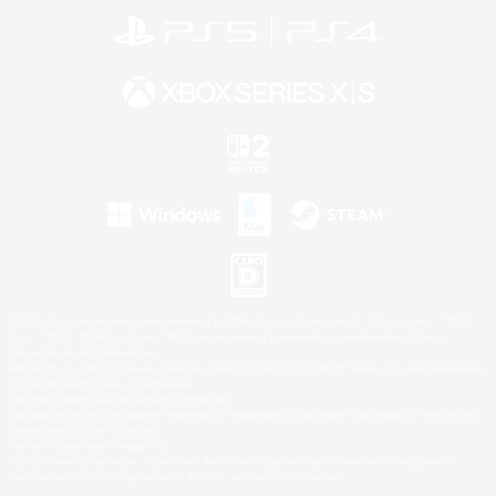
©2026 Sony Interactive Entertainment LLC."PlayStation Family Mark", "PlayStation", "PS5
logo", "PS5", "PS4 logo" and "PS4" are registered trademarks or trademarks of Sony
Interactive Entertainment Inc.
Microsoft, the XBOX Sphere mark, the Series X|S logo and XBOX Series X|S are trademarks
of the Microsoft group of companies.
Nintendo Switch is a trademark of Nintendo.
Windows is either a registered trademark or trademark of Microsoft Corporation in the United
States and/or other countries.
Mac is a trademark of Apple Inc.
©2026 Valve Corporation. Steam and the Steam logo are trademarks and/or registered
trademarks of Valve Corporation in the U.S. and/or other countries.