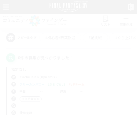
リスト
募集作成
#初心者/若葉歓迎
#絶挑戦
#立ち上げメ
アピールタグ
0件の募集が見つかりました！
指定なし
Cuchulainn (Dynamis)
フリーカンパニー
LS & CWLS
PvPチーム
平日
週末
＃復帰者歓迎
使用言語