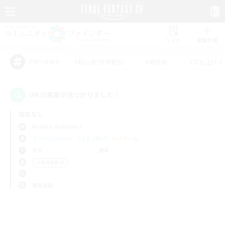
リスト
募集作成
#初心者/若葉歓迎
#絶挑戦
#立ち上げメ
アピールタグ
0件の募集が見つかりました！
指定なし
Kraken (Dynamis)
フリーカンパニー
LS & CWLS
PvPチーム
平日
週末
＃復帰者歓迎
使用言語