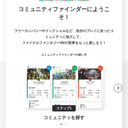
W
E
L
C
O
M
E
T
O
C
O
M
M
U
N
I
T
Y
F
I
N
D
E
R
!
コミュニティファインダーにようこ
そ！
フリーカンパニーやリンクシェルなど、自分のプレイに合ったコ
ミュニティに加入して、
ファイナルファンタジーXIVの世界をもっと楽しもう！
コミュニティファインダーの使い方
パソコン版へ
関連商品
e-STOREで購入
ステップ1
ゲームダウンロード
コミュニティを探す