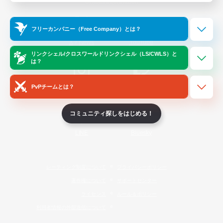
Official Information
フリーカンパニー（Free Company）とは？
/
X
News
YouTube
リンクシェル/クロスワールドリンクシェル（LS/CWLS）と
は？
PvPチームとは？
Instagram
Twitch
コミュニティ探しをはじめる！
LINE
Bluesky
レーティング制度について
プライバシーポリシー
著作権について
サポートセンター
ライセンス
ルール＆ポリシー
利用者情報の外部送信について