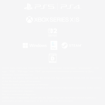
©2026 Sony Interactive Entertainment LLC."PlayStation Family Mark", "PlayStation", "PS5
logo", "PS5", "PS4 logo" and "PS4" are registered trademarks or trademarks of Sony
Interactive Entertainment Inc.
Microsoft, the XBOX Sphere mark, the Series X|S logo and XBOX Series X|S are trademarks
of the Microsoft group of companies.
Nintendo Switch is a trademark of Nintendo.
Windows is either a registered trademark or trademark of Microsoft Corporation in the United
States and/or other countries.
Mac is a trademark of Apple Inc.
©2026 Valve Corporation. Steam and the Steam logo are trademarks and/or registered
trademarks of Valve Corporation in the U.S. and/or other countries.