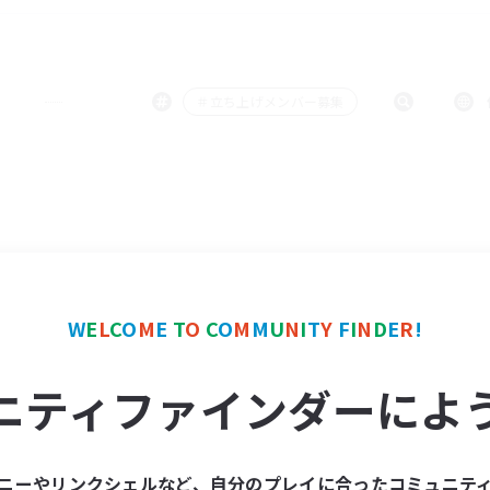
＃立ち上げメンバー募集
W
E
L
C
O
M
E
T
O
C
O
M
M
U
N
I
T
Y
F
I
N
D
E
R
!
ニティファインダーによ
ニーやリンクシェルなど、自分のプレイに合ったコミュニテ