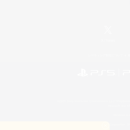
X
/
News
レーティング制度について
©2026 Sony Interactive Entertainment LLC."PlayStation
Microsoft, the 
Windows is e
©2026 Valve Corporation. St