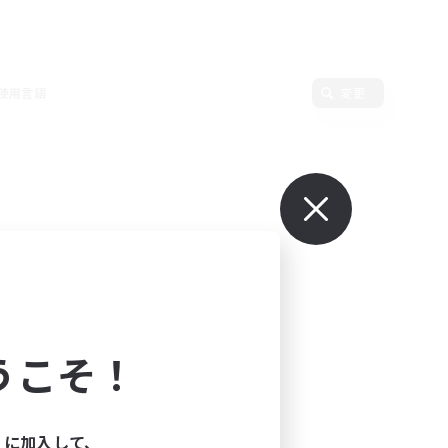
使用言語
変更
うこそ！
ィに加入して、