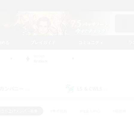
始める
プレイガイド
コミュニティ
ラ
WORLD
Kraken
カンパニー
LS & CWLS
(0)
(1)
#立ち上げメンバー募集
#零式挑戦
#社会人中心
#極挑戦
#体験歓迎
#ロールプレイ
#ギャザラー中心
#クラフター中
て頑張る
#スクリーンショット撮影
#ミラプリ（ミラージュプリズム