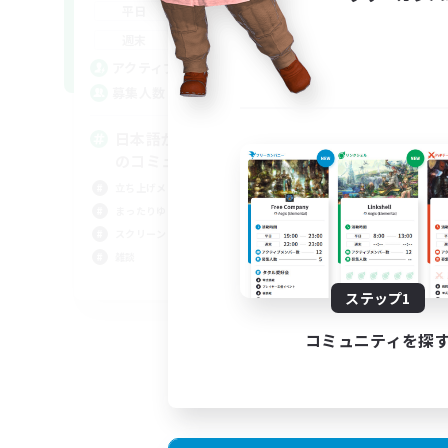
0:00
23:00
平日
0:00
23:00
週末
2
アクティブメンバー数
64
募集人数
日本語が分かる・話せる方専用
のコミュニティ！
立ち上げメンバー募集
まったりゆっくり楽しむ
スクリーンショット撮影
雑談
JA
ステップ1
募集期間: 2026/09/01 まで
コミュニティを探