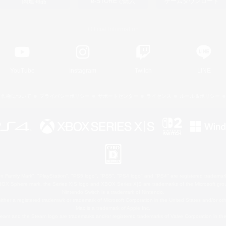
関連商品
e-STOREで購入
ゲームダウンロード
Official Information
YouTube
Instagram
Twitch
LINE
著作権について
プライバシーポリシー
サポートセンター
ライセンス
ルール＆ポリシー
 Family Mark", "PlayStation", "PS5 logo", "PS5", "PS4 logo" and "PS4" are registered trademark
XBOX Sphere mark, the Series X|S logo and XBOX Series X|S are trademarks of the Microsoft gro
Nintendo Switch is a trademark of Nintendo.
ither a registered trademark or trademark of Microsoft Corporation in the United States and/or oth
Mac is a trademark of Apple Inc.
eam and the Steam logo are trademarks and/or registered trademarks of Valve Corporation in the 