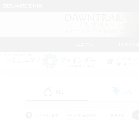
ニュース
FFXIVを
DATA CENTER
Dynamis
ALL
フリー
(1)
アピールタグ
#初心者/若葉歓迎
#絶挑戦
#なんでも楽しむ
#学生中心
#モブハント
#レベリング
#クリア目指し