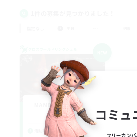
1件の募集が見つかりました！
指定なし
平日
週末
クロスワールドリンクシェル
NEW
MAMEGAE - dynamis -
コミュ
追加メンバー募集
Dynamis
活動時間
フリーカンパ