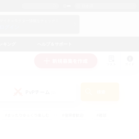
日本語
マイキャラクター情報をチェック！
ログイン
ンキング
ヘルプ＆サポート
新規募集を作成
リスト
ガイド
PvPチーム
検索
(0)
#まったりゆっくり楽しむ
#復帰者歓迎
#雑談
心
#演奏
#トレジャーハント
#ハウジング
）
#プレイヤー主催イベント