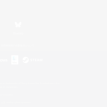
Bluesky
利用者情報の外部送信について
s or trademarks of Sony Interactive Entertainment Inc.
up of companies.
er countries.
U.S. and/or other countries.