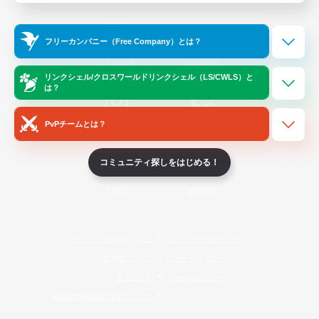
Official Information
フリーカンパニー（Free Company）とは？
/
X
News
YouTube
リンクシェル/クロスワールドリンクシェル（LS/CWLS）と
は？
PvPチームとは？
Instagram
Twitch
コミュニティ探しをはじめる！
LINE
Bluesky
レーティング制度について
プライバシーポリシー
著作権について
サポートセンター
ライセンス
ルール＆ポリシー
利用者情報の外部送信について