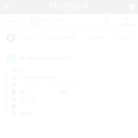
リスト
募集作成
#初心者/若葉歓迎
#絶挑戦
#立ち上げメ
アピールタグ
0件の募集が見つかりました！
指定なし
Cuchulainn (Dynamis)
フリーカンパニー
LS & CWLS
PvPチーム
平日
週末
＃零式挑戦
使用言語