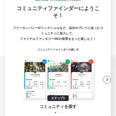
W
E
L
C
O
M
E
T
O
C
O
M
M
U
N
I
T
Y
F
I
N
D
E
R
!
コミュニティファインダーにようこ
そ！
フリーカンパニーやリンクシェルなど、自分のプレイに合ったコ
ミュニティに加入して、
ファイナルファンタジーXIVの世界をもっと楽しもう！
コミュニティファインダーの使い方
パソコン版へ
関連商品
e-STOREで購入
ステップ1
ゲームダウンロード
コミュニティを探す