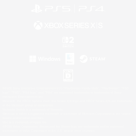
©2026 Sony Interactive Entertainment LLC."PlayStation Family Mark", "PlayStation", "PS5
logo", "PS5", "PS4 logo" and "PS4" are registered trademarks or trademarks of Sony
Interactive Entertainment Inc.
Microsoft, the XBOX Sphere mark, the Series X|S logo and XBOX Series X|S are trademarks
of the Microsoft group of companies.
Nintendo Switch is a trademark of Nintendo.
Windows is either a registered trademark or trademark of Microsoft Corporation in the United
States and/or other countries.
Mac is a trademark of Apple Inc.
©2026 Valve Corporation. Steam and the Steam logo are trademarks and/or registered
trademarks of Valve Corporation in the U.S. and/or other countries.