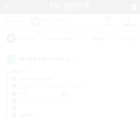
リスト
募集作成
#初心者/若葉歓迎
#絶挑戦
#立ち上げメ
アピールタグ
0件の募集が見つかりました！
指定なし
Marilith (Dynamis)
フリーカンパニー
LS & CWLS
PvPチーム
平日
週末
＃ミラプリ（ミラージュプリズム）
使用言語