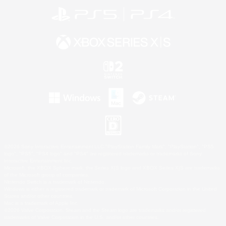
©2026 Sony Interactive Entertainment LLC."PlayStation Family Mark", "PlayStation", "PS5
logo", "PS5", "PS4 logo" and "PS4" are registered trademarks or trademarks of Sony
Interactive Entertainment Inc.
Microsoft, the XBOX Sphere mark, the Series X|S logo and XBOX Series X|S are trademarks
of the Microsoft group of companies.
Nintendo Switch is a trademark of Nintendo.
Windows is either a registered trademark or trademark of Microsoft Corporation in the United
States and/or other countries.
Mac is a trademark of Apple Inc.
©2026 Valve Corporation. Steam and the Steam logo are trademarks and/or registered
trademarks of Valve Corporation in the U.S. and/or other countries.