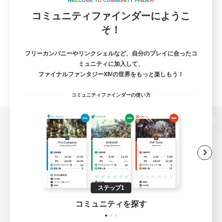
W
E
L
C
O
M
E
T
O
C
O
M
M
U
N
I
T
Y
F
I
N
D
E
R
!
コミュニティファインダーにようこ
そ！
フリーカンパニーやリンクシェルなど、自分のプレイに合ったコ
ミュニティに加入して、
ファイナルファンタジーXIVの世界をもっと楽しもう！
コミュニティファインダーの使い方
パソコン版へ
関連商品
e-STOREで購入
ステップ1
ゲームダウンロード
コミュニティを探す