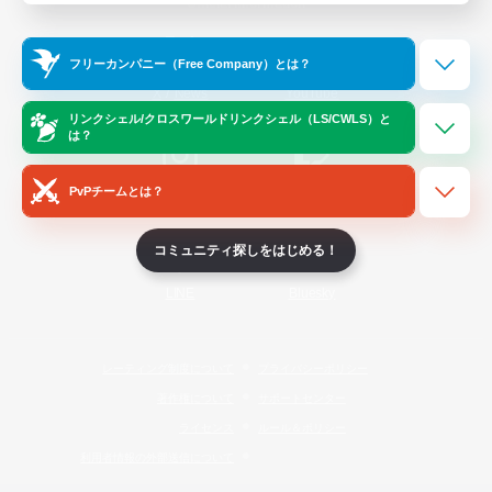
Official Information
フリーカンパニー（Free Company）とは？
/
X
News
YouTube
リンクシェル/クロスワールドリンクシェル（LS/CWLS）と
は？
PvPチームとは？
Instagram
Twitch
コミュニティ探しをはじめる！
LINE
Bluesky
レーティング制度について
プライバシーポリシー
著作権について
サポートセンター
ライセンス
ルール＆ポリシー
利用者情報の外部送信について