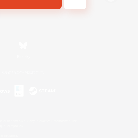
Bluesky
利用者情報の外部送信について
s or trademarks of Sony Interactive Entertainment Inc.
up of companies.
er countries.