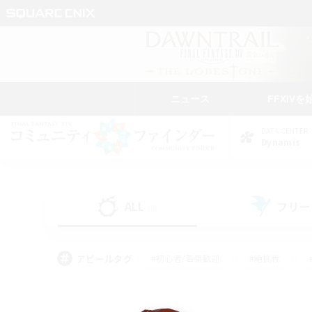
ニュース
FFXIVを
DATA CENTER
Dynamis
ALL
フリー
(0)
アピールタグ
#初心者/若葉歓迎
#絶挑戦
#学生中心
#なんでも楽しむ
#モブハント
#
#演奏
#ミラプリ（ミラ