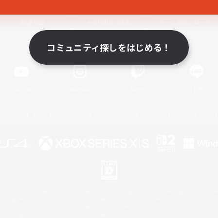
関連商品
e-STOREで購入
ゲームダウンロード
コミュニティ探しをはじめる！
Official Information
YouTube
Instagram
Twitch
LINE
著作権について
プライバシーポリシー
サポートセンター
ライセンス
ルール＆ポリシー
 Family Mark", "PlayStation", "PS5 logo", "PS5", "PS4 logo" and "PS4" are registered trademark
XBOX Sphere mark, the Series X|S logo and XBOX Series X|S are trademarks of the Microsoft gro
Nintendo Switch is a trademark of Nintendo.
ither a registered trademark or trademark of Microsoft Corporation in the United States and/or oth