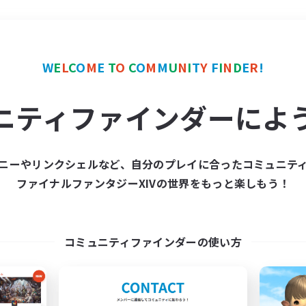
＃零式挑戦
使用言語
W
E
L
C
O
M
E
T
O
C
O
M
M
U
N
I
T
Y
F
I
N
D
E
R
!
ニティファインダーによ
ニーやリンクシェルなど、自分のプレイに合ったコミュニテ
ファイナルファンタジーXIVの世界をもっと楽しもう！
募集数 0件
集が見つかりませんでし
コミュニティファインダーの使い方
条件を変えて検索してみるでっす！