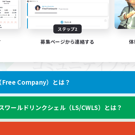
ステップ2
す
募集ページから連絡する
体
ree Company）とは？
スワールドリンクシェル（LS/CWLS）とは？
スマートフォン版へ