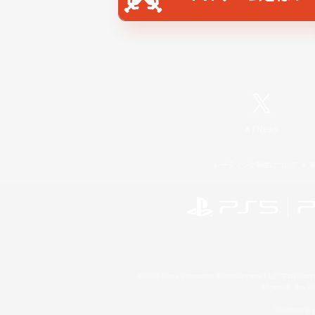
X
/
News
レーティング制度について
©2026 Sony Interactive Entertainment LLC."PlayStation
Microsoft, the 
Windows is e