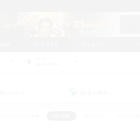
始める
プレイガイド
コミュニティ
ラ
WORLD
Cuchulainn
カンパニー
LS & CWLS
(0)
(0)
#立ち上げメンバー募集
#零式挑戦
#社会人中心
#まったり
体験歓迎
#クラフター中心
#ロールプレイ
#ギャザラー中心
ージュプリズム）
#スクリーンショット撮影
#クリア目指して頑張る