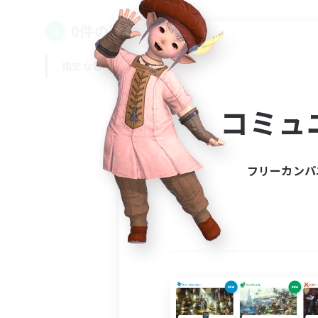
0件の募集が見つかりました！
指定なし
平日
週末
コミュ
フリーカンパ
募