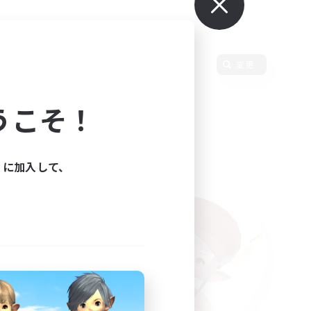
変更
うこそ！
ィに加入して、
た。