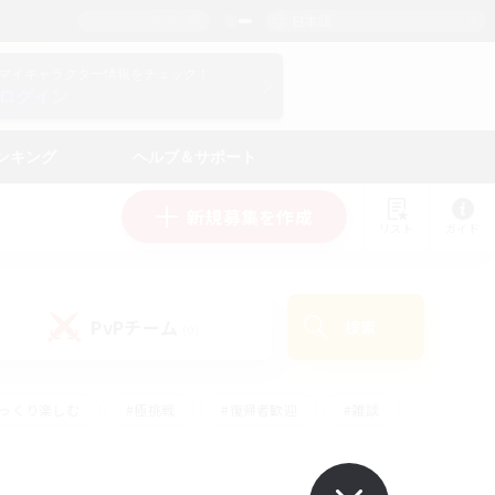
日本語
マイキャラクター情報をチェック！
ログイン
ンキング
ヘルプ＆サポート
新規募集を作成
リスト
ガイド
PvPチーム
検索
(0)
ゆっくり楽しむ
#極挑戦
#復帰者歓迎
#雑談
#ハウジング
#トレジャーハント
#レベリング
#プレイヤー主催イベント