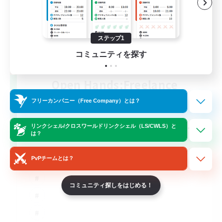
ステップ1
コミュニティを探す
Open Hands:Freelance
追加メンバー募集
フリーカンパニー（Free Company）とは？
Dynamis
--
募集人数
リンクシェル/クロスワールドリンクシェル（LS/CWLS）と
は？
PvPチームとは？
コミュニティ探しをはじめる！