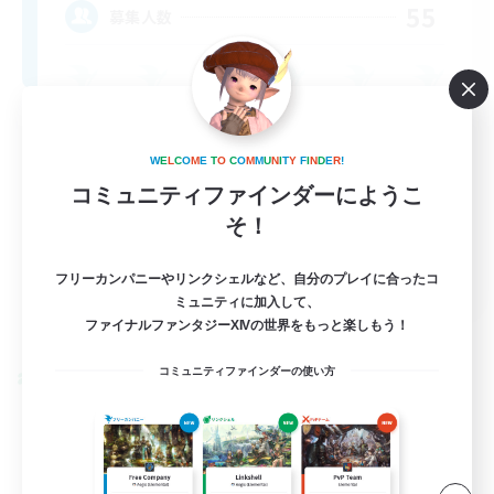
55
募集人数
W
E
L
C
O
M
E
T
O
C
O
M
M
U
N
I
T
Y
F
I
N
D
E
R
!
コミュニティファインダーにようこ
そ！
EN
フリーカンパニーやリンクシェルなど、自分のプレイに合ったコ
ミュニティに加入して、
詳細を見る
ファイナルファンタジーXIVの世界をもっと楽しもう！
募集期間: 2026/09/04 まで
コミュニティファインダーの使い方
クロスワールドリンクシェル