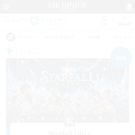
リスト
募集作成
#初心者/若葉歓迎
#絶挑戦
#立ち上げメ
アピールタグ
フリーカンパニー
NEW
Starfall Ultra