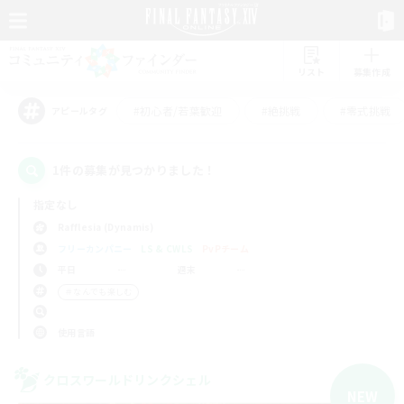
リスト
募集作成
#初心者/若葉歓迎
#絶挑戦
#零式挑戦
アピールタグ
1件の募集が見つかりました！
指定なし
Rafflesia (Dynamis)
フリーカンパニー
LS & CWLS
PvPチーム
平日
週末
＃なんでも楽しむ
使用言語
クロスワールドリンクシェル
NEW