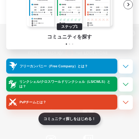
ステップ1
コミュニティを探す
パソコン版へ
フリーカンパニー（Free Company）とは？
関連商品
e-STOREで購入
ゲームダウンロード
リンクシェル/クロスワールドリンクシェル（LS/CWLS）と
は？
Official Information
PvPチームとは？
コミュニティ探しをはじめる！
/
X
News
YouTube