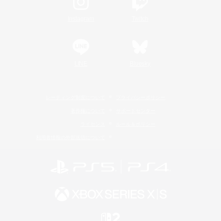
Instagram
Twitch
LINE
Bluesky
レーティング制度について
プライバシーポリシー
著作権について
サポートセンター
ライセンス
ルール＆ポリシー
利用者情報の外部送信について