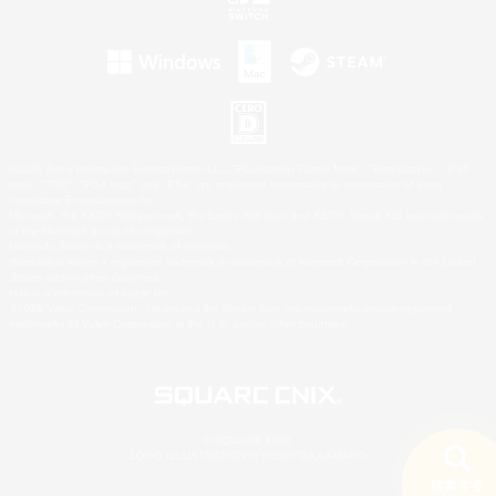
©2026 Sony Interactive Entertainment LLC."PlayStation Family Mark", "PlayStation", "PS5
logo", "PS5", "PS4 logo" and "PS4" are registered trademarks or trademarks of Sony
Interactive Entertainment Inc.
Microsoft, the XBOX Sphere mark, the Series X|S logo and XBOX Series X|S are trademarks
of the Microsoft group of companies.
Nintendo Switch is a trademark of Nintendo.
Windows is either a registered trademark or trademark of Microsoft Corporation in the United
States and/or other countries.
Mac is a trademark of Apple Inc.
©2026 Valve Corporation. Steam and the Steam logo are trademarks and/or registered
trademarks of Valve Corporation in the U.S. and/or other countries.
© SQUARE ENIX
LOGO ILLUSTRATION:© YOSHITAKA AMANO
検索する