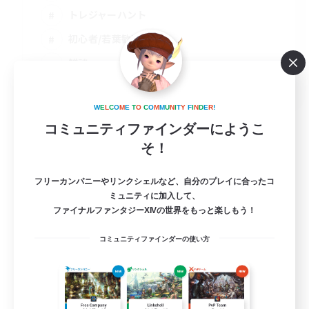
トレジャーハント
初心者/若葉歓迎
雑談
JA
詳細を見る
W
E
L
C
O
M
E
T
O
C
O
M
M
U
N
I
T
Y
F
I
N
D
E
R
!
募集期間: 2026/09/02 まで
コミュニティファインダーにようこ
そ！
フリーカンパニーやリンクシェルなど、自分のプレイに合ったコ
ミュニティに加入して、
ファイナルファンタジーXIVの世界をもっと楽しもう！
コミュニティファインダーの使い方