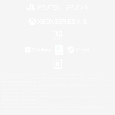
©2026 Sony Interactive Entertainment LLC."PlayStation Family Mark", "PlayStation", "PS5
logo", "PS5", "PS4 logo" and "PS4" are registered trademarks or trademarks of Sony
Interactive Entertainment Inc.
Microsoft, the XBOX Sphere mark, the Series X|S logo and XBOX Series X|S are trademarks
of the Microsoft group of companies.
Nintendo Switch is a trademark of Nintendo.
Windows is either a registered trademark or trademark of Microsoft Corporation in the United
States and/or other countries.
Mac is a trademark of Apple Inc.
©2026 Valve Corporation. Steam and the Steam logo are trademarks and/or registered
trademarks of Valve Corporation in the U.S. and/or other countries.