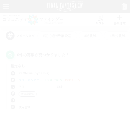
リスト
募集作成
#初心者/若葉歓迎
#絶挑戦
#零式挑戦
アピールタグ
0件の募集が見つかりました！
指定なし
Rafflesia (Dynamis)
フリーカンパニー
LS & CWLS
PvPチーム
平日
週末
＃体験歓迎
使用言語