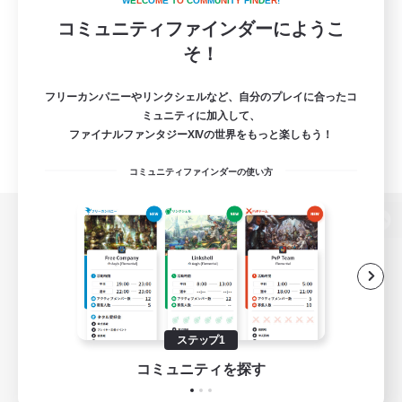
W
E
L
C
O
M
E
T
O
C
O
M
M
U
N
I
T
Y
F
I
N
D
E
R
!
コミュニティファインダーにようこ
そ！
フリーカンパニーやリンクシェルなど、自分のプレイに合ったコ
ミュニティに加入して、
ファイナルファンタジーXIVの世界をもっと楽しもう！
コミュニティファインダーの使い方
パソコン版へ
関連商品
e-STOREで購入
ステップ1
ゲームダウンロード
コミュニティを探す