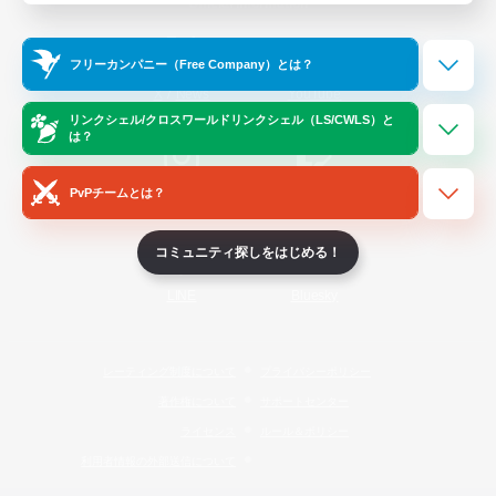
Official Information
フリーカンパニー（Free Company）とは？
/
X
News
YouTube
リンクシェル/クロスワールドリンクシェル（LS/CWLS）と
は？
PvPチームとは？
Instagram
Twitch
コミュニティ探しをはじめる！
LINE
Bluesky
レーティング制度について
プライバシーポリシー
著作権について
サポートセンター
ライセンス
ルール＆ポリシー
利用者情報の外部送信について