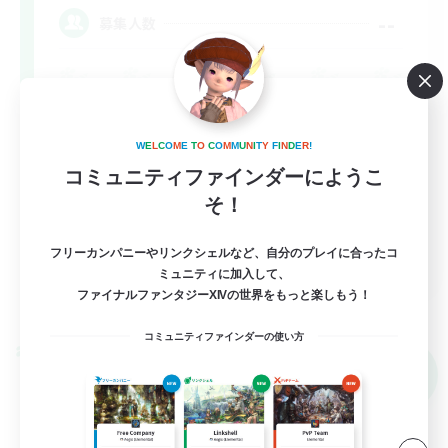
--
募集人数
W
E
L
C
O
M
E
T
O
C
O
M
M
U
N
I
T
Y
F
I
N
D
E
R
!
コミュニティファインダーにようこ
そ！
EN
フリーカンパニーやリンクシェルなど、自分のプレイに合ったコ
ミュニティに加入して、
詳細を見る
ファイナルファンタジーXIVの世界をもっと楽しもう！
募集期間: 2026/09/03 まで
コミュニティファインダーの使い方
クロスワールドリンクシェル
NEW