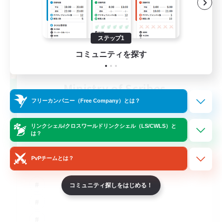
ステップ1
コミュニティを探す
Ministry of Scribes
追加メンバー募集
フリーカンパニー（Free Company）とは？
Dynamis
8
リンクシェル/クロスワールドリンクシェル（LS/CWLS）と
募集人数
は？
Adventuring
PvPチームとは？
コミュニティ探しをはじめる！