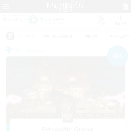
リスト
募集作成
#初心者/若葉歓迎
#絶挑戦
#立ち上げメ
アピールタグ
フリーカンパニー
NEW
Prismatic Grove