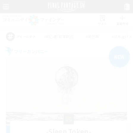
リスト
募集作成
#初心者/若葉歓迎
#絶挑戦
#立ち上げメ
アピールタグ
フリーカンパニー
NEW
-Sleep Token-