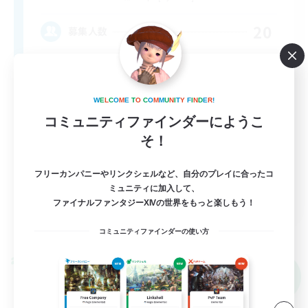
20
募集人数
MINE no Echo
W
E
L
C
O
M
E
T
O
C
O
M
M
U
N
I
T
Y
F
I
N
D
E
R
!
コミュニティファインダーにようこ
そ！
フリーカンパニーやリンクシェルなど、自分のプレイに合ったコ
ミュニティに加入して、
EN
ファイナルファンタジーXIVの世界をもっと楽しもう！
詳細を見る
募集期間: 2026/09/05 まで
コミュニティファインダーの使い方
クロスワールドリンクシェル
NEW