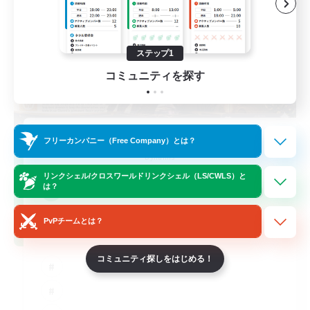
ステップ1
コミュニティを探す
立ち上げメンバー募集
フリーカンパニー（Free Company）とは？
Dynamis
リンクシェル/クロスワールドリンクシェル（LS/CWLS）と
100
は？
募集人数
PvPチームとは？
LGBTQ+ Friendly
コミュニティ探しをはじめる！