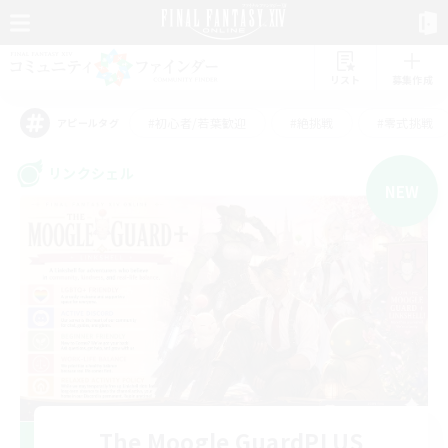
リスト
募集作成
#初心者/若葉歓迎
#絶挑戦
#零式挑戦
アピールタグ
リンクシェル
NEW
The Moogle GuardPLUS