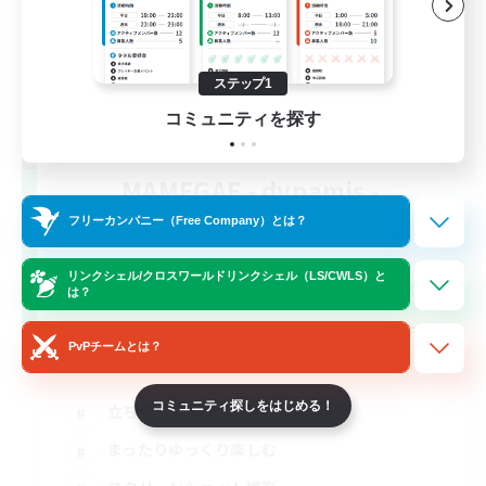
ステップ1
コミュニティを探す
MAMEGAE - dynamis -
追加メンバー募集
フリーカンパニー（Free Company）とは？
Dynamis
64
リンクシェル/クロスワールドリンクシェル（LS/CWLS）と
募集人数
は？
日本語が分かる・話せる方専用のコミュニテ
PvPチームとは？
ィ！
コミュニティ探しをはじめる！
立ち上げメンバー募集
まったりゆっくり楽しむ