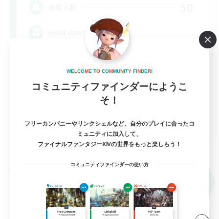
50
募集人数
Field Operations
W
E
L
C
O
M
E
T
O
C
O
M
M
U
N
I
T
Y
F
I
N
D
E
R
!
コミュニティファインダーにようこ
そ！
EN
フリーカンパニーやリンクシェルなど、自分のプレイに合ったコ
ミュニティに加入して、
詳細を見る
ファイナルファンタジーXIVの世界をもっと楽しもう！
募集期間: 2026/09/01 まで
コミュニティファインダーの使い方
クロスワールドリンクシェル
NEW