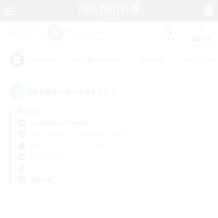
リスト
募集作成
#初心者/若葉歓迎
#絶挑戦
#立ち上げメ
アピールタグ
0件の募集が見つかりました！
指定なし
Cuchulainn (Dynamis)
フリーカンパニー
LS & CWLS
PvPチーム
平日
週末
＃零式挑戦
使用言語