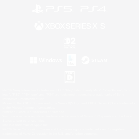
©2026 Sony Interactive Entertainment LLC."PlayStation Family Mark", "PlayStation", "PS5
logo", "PS5", "PS4 logo" and "PS4" are registered trademarks or trademarks of Sony
Interactive Entertainment Inc.
Microsoft, the XBOX Sphere mark, the Series X|S logo and XBOX Series X|S are trademarks
of the Microsoft group of companies.
Nintendo Switch is a trademark of Nintendo.
Windows is either a registered trademark or trademark of Microsoft Corporation in the United
States and/or other countries.
Mac is a trademark of Apple Inc.
©2026 Valve Corporation. Steam and the Steam logo are trademarks and/or registered
trademarks of Valve Corporation in the U.S. and/or other countries.