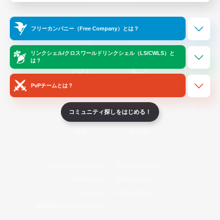
Official Information
フリーカンパニー（Free Company）とは？
/
X
News
YouTube
リンクシェル/クロスワールドリンクシェル（LS/CWLS）と
は？
PvPチームとは？
Instagram
Twitch
コミュニティ探しをはじめる！
LINE
Bluesky
レーティング制度について
プライバシーポリシー
著作権について
サポートセンター
ライセンス
ルール＆ポリシー
利用者情報の外部送信について