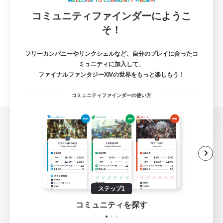
W
E
L
C
O
M
E
T
O
C
O
M
M
U
N
I
T
Y
F
I
N
D
E
R
!
コミュニティファインダーにようこ
そ！
フリーカンパニーやリンクシェルなど、自分のプレイに合ったコ
ミュニティに加入して、
ファイナルファンタジーXIVの世界をもっと楽しもう！
コミュニティファインダーの使い方
パソコン版へ
関連商品
e-STOREで購入
ステップ1
ゲームダウンロード
コミュニティを探す