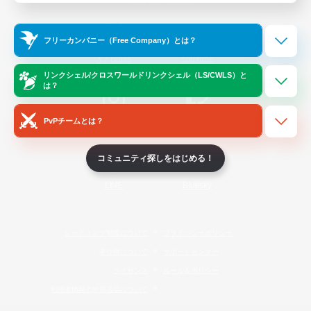
Official Information
フリーカンパニー（Free Company）とは？
/
X
News
YouTube
リンクシェル/クロスワールドリンクシェル（LS/CWLS）と
は？
PvPチームとは？
Instagram
Twitch
コミュニティ探しをはじめる！
LINE
Bluesky
レーティング制度について
プライバシーポリシー
著作権について
サポートセンター
ライセンス
ルール＆ポリシー
利用者情報の外部送信について