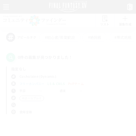
リスト
募集作成
#初心者/若葉歓迎
#絶挑戦
#零式挑戦
アピールタグ
0件の募集が見つかりました！
指定なし
Cuchulainn (Dynamis)
フリーカンパニー
LS & CWLS
PvPチーム
平日
週末
＃ロールプレイ
使用言語