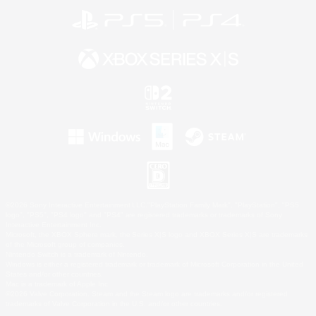
©2026 Sony Interactive Entertainment LLC."PlayStation Family Mark", "PlayStation", "PS5
logo", "PS5", "PS4 logo" and "PS4" are registered trademarks or trademarks of Sony
Interactive Entertainment Inc.
Microsoft, the XBOX Sphere mark, the Series X|S logo and XBOX Series X|S are trademarks
of the Microsoft group of companies.
Nintendo Switch is a trademark of Nintendo.
Windows is either a registered trademark or trademark of Microsoft Corporation in the United
States and/or other countries.
Mac is a trademark of Apple Inc.
©2026 Valve Corporation. Steam and the Steam logo are trademarks and/or registered
trademarks of Valve Corporation in the U.S. and/or other countries.