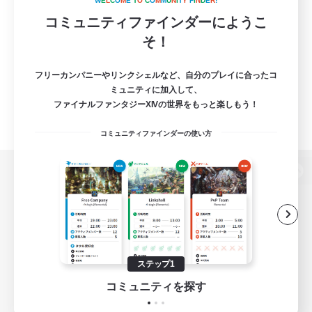
W
E
L
C
O
M
E
T
O
C
O
M
M
U
N
I
T
Y
F
I
N
D
E
R
!
コミュニティファインダーにようこ
そ！
フリーカンパニーやリンクシェルなど、自分のプレイに合ったコ
ミュニティに加入して、
ファイナルファンタジーXIVの世界をもっと楽しもう！
コミュニティファインダーの使い方
パソコン版へ
関連商品
e-STOREで購入
ステップ1
ゲームダウンロード
コミュニティを探す