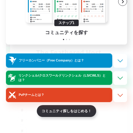
ステップ1
コミュニティを探す
The Feathered Host
追加メンバー募集
フリーカンパニー（Free Company）とは？
Dynamis
50
リンクシェル/クロスワールドリンクシェル（LS/CWLS）と
募集人数
は？
Field Operations
PvPチームとは？
コミュニティ探しをはじめる！