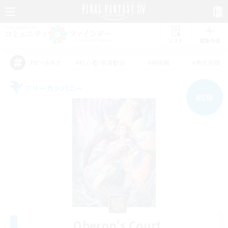
リスト
募集作成
#初心者/若葉歓迎
#絶挑戦
#零式挑戦
アピールタグ
フリーカンパニー
NEW
Oberon's Court