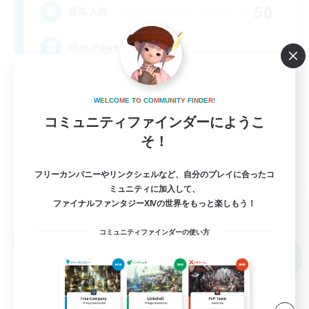
50
募集人数
Star Power
W
E
L
C
O
M
E
T
O
C
O
M
M
U
N
I
T
Y
F
I
N
D
E
R
!
コミュニティファインダーにようこ
そ！
EN
フリーカンパニーやリンクシェルなど、自分のプレイに合ったコ
ミュニティに加入して、
詳細を見る
ファイナルファンタジーXIVの世界をもっと楽しもう！
募集期間: 2026/09/03 まで
コミュニティファインダーの使い方
クロスワールドリンクシェル
NEW