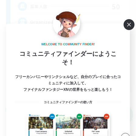
50
募集人数
Organized FC
W
E
L
C
O
M
E
T
O
C
O
M
M
U
N
I
T
Y
F
I
N
D
E
R
!
コミュニティファインダーにようこ
そ！
フリーカンパニーやリンクシェルなど、自分のプレイに合ったコ
EN
ミュニティに加入して、
ファイナルファンタジーXIVの世界をもっと楽しもう！
詳細を見る
募集期間: 2026/09/05 まで
コミュニティファインダーの使い方
リンクシェル
NEW