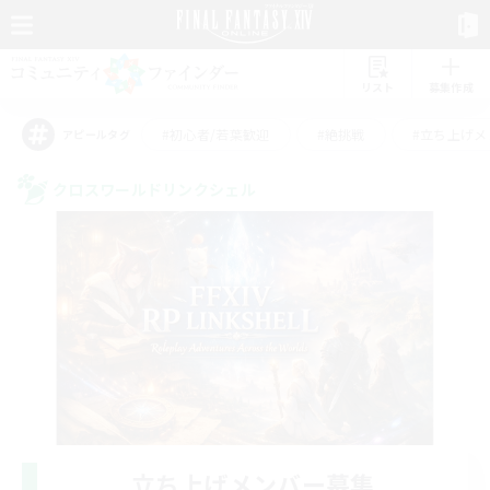
リスト
募集作成
#初心者/若葉歓迎
#絶挑戦
#立ち上げメ
アピールタグ
クロスワールドリンクシェル
立ち上げメンバー募集