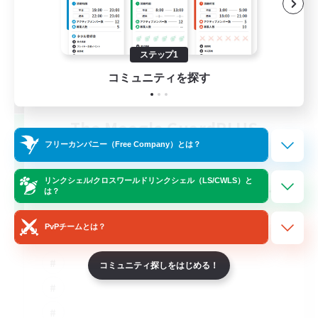
ステップ1
コミュニティを探す
The Moogle GuardPLUS
追加メンバー募集
フリーカンパニー（Free Company）とは？
Cuchulainn [Dynamis]
リンクシェル/クロスワールドリンクシェル（LS/CWLS）と
--
募集人数
は？
PvPチームとは？
コミュニティ探しをはじめる！