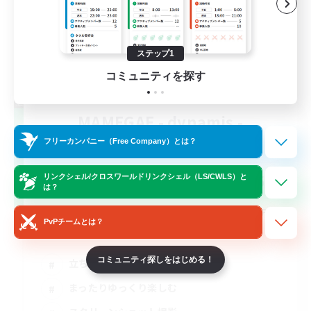
ステップ1
コミュニティを探す
MAMEGAE - dynamis -
追加メンバー募集
フリーカンパニー（Free Company）とは？
Dynamis
64
リンクシェル/クロスワールドリンクシェル（LS/CWLS）と
募集人数
は？
日本語が分かる・話せる方専用のコミュニテ
PvPチームとは？
ィ！
コミュニティ探しをはじめる！
立ち上げメンバー募集
まったりゆっくり楽しむ