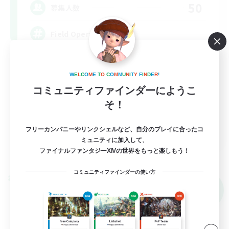
50
募集人数
Field Operations
W
E
L
C
O
M
E
T
O
C
O
M
M
U
N
I
T
Y
F
I
N
D
E
R
!
コミュニティファインダーにようこ
そ！
EN
フリーカンパニーやリンクシェルなど、自分のプレイに合ったコ
ミュニティに加入して、
詳細を見る
ファイナルファンタジーXIVの世界をもっと楽しもう！
募集期間: 2026/09/01 まで
コミュニティファインダーの使い方
クロスワールドリンクシェル
NEW