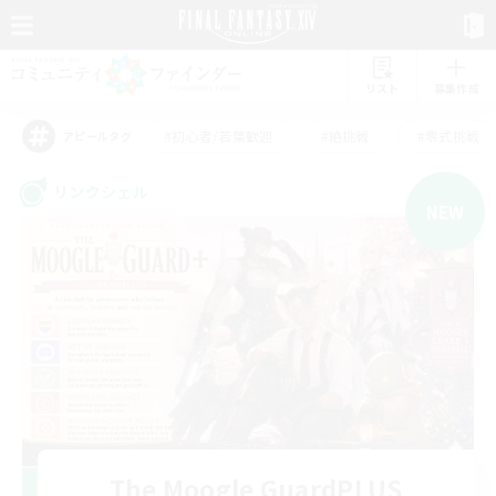
リスト
募集作成
#初心者/若葉歓迎
#絶挑戦
#零式挑戦
アピールタグ
リンクシェル
NEW
The Moogle GuardPLUS