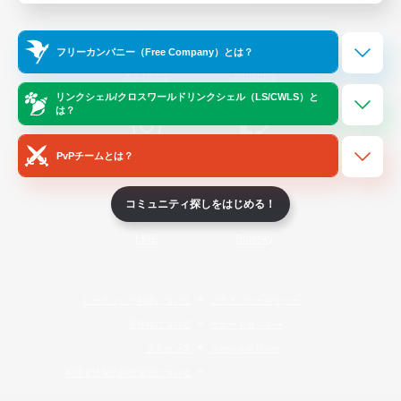
Official Information
フリーカンパニー（Free Company）とは？
/
X
News
YouTube
リンクシェル/クロスワールドリンクシェル（LS/CWLS）と
は？
PvPチームとは？
Instagram
Twitch
コミュニティ探しをはじめる！
LINE
Bluesky
レーティング制度について
プライバシーポリシー
著作権について
サポートセンター
ライセンス
ルール＆ポリシー
利用者情報の外部送信について