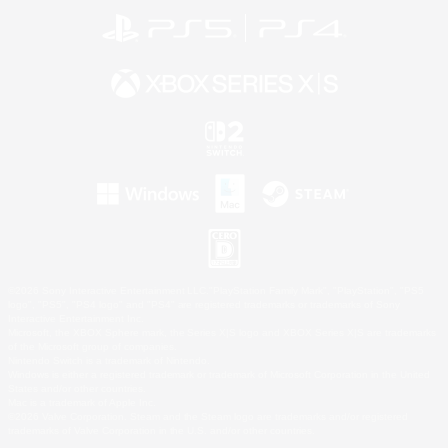
©2026 Sony Interactive Entertainment LLC."PlayStation Family Mark", "PlayStation", "PS5
logo", "PS5", "PS4 logo" and "PS4" are registered trademarks or trademarks of Sony
Interactive Entertainment Inc.
Microsoft, the XBOX Sphere mark, the Series X|S logo and XBOX Series X|S are trademarks
of the Microsoft group of companies.
Nintendo Switch is a trademark of Nintendo.
Windows is either a registered trademark or trademark of Microsoft Corporation in the United
States and/or other countries.
Mac is a trademark of Apple Inc.
©2026 Valve Corporation. Steam and the Steam logo are trademarks and/or registered
trademarks of Valve Corporation in the U.S. and/or other countries.