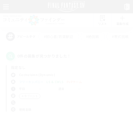
リスト
募集作成
#初心者/若葉歓迎
#絶挑戦
#零式挑戦
アピールタグ
0件の募集が見つかりました！
指定なし
Cuchulainn (Dynamis)
フリーカンパニー
LS & CWLS
PvPチーム
平日
週末
＃モブハント
使用言語