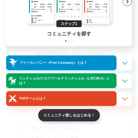
ステップ1
コミュニティを探す
MAMEGAE - dynamis -
追加メンバー募集
フリーカンパニー（Free Company）とは？
Dynamis
64
リンクシェル/クロスワールドリンクシェル（LS/CWLS）と
募集人数
は？
日本語が分かる・話せる方専用のコミュニテ
PvPチームとは？
ィ！
コミュニティ探しをはじめる！
立ち上げメンバー募集
まったりゆっくり楽しむ