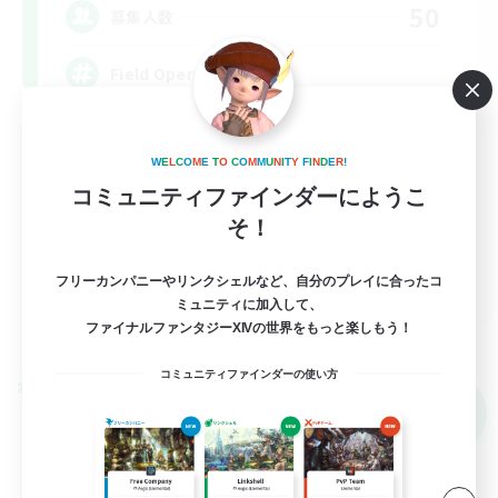
50
募集人数
Field Operations
W
E
L
C
O
M
E
T
O
C
O
M
M
U
N
I
T
Y
F
I
N
D
E
R
!
コミュニティファインダーにようこ
そ！
EN
フリーカンパニーやリンクシェルなど、自分のプレイに合ったコ
ミュニティに加入して、
詳細を見る
ファイナルファンタジーXIVの世界をもっと楽しもう！
募集期間: 2026/09/01 まで
コミュニティファインダーの使い方
クロスワールドリンクシェル
NEW