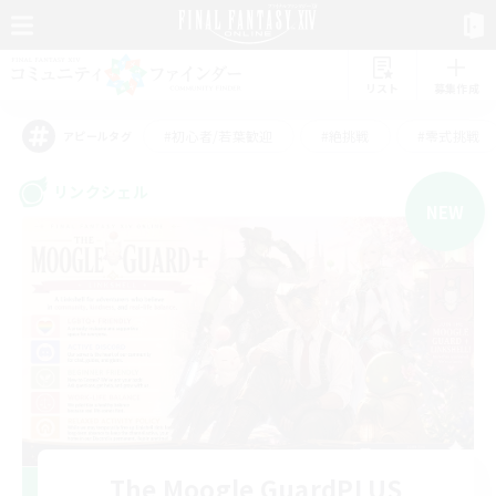
リスト
募集作成
#初心者/若葉歓迎
#絶挑戦
#零式挑戦
アピールタグ
リンクシェル
NEW
The Moogle GuardPLUS