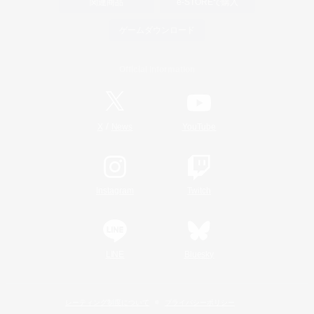
関連商品
e-STOREで購入
ゲームダウンロード
Official Information
/
X
News
YouTube
Instagram
Twitch
LINE
Bluesky
レーティング制度について
プライバシーポリシー