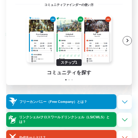
EN / FR
コミュニティファインダーの使い方
詳細を見る
募集期間: 2026/08/28 まで
クロスワールドリンクシェル
ステップ1
コミュニティを探す
フリーカンパニー（Free Company）とは？
Das Sweats 3.0
リンクシェル/クロスワールドリンクシェル（LS/CWLS）と
は？
追加メンバー募集
Dynamis
PvPチームとは？