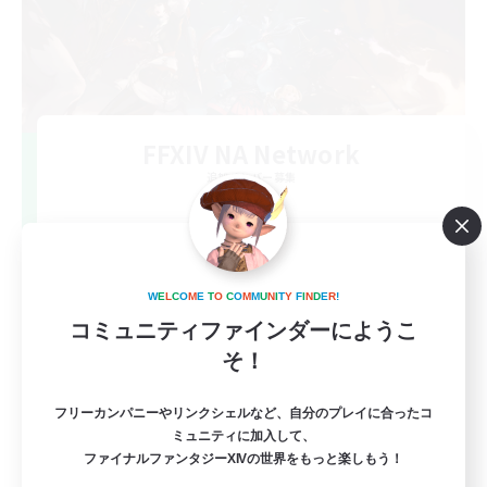
FFXIV NA Network
追加メンバー募集
Dynamis
--
募集人数
Players events social
W
E
L
C
O
M
E
T
O
C
O
M
M
U
N
I
T
Y
F
I
N
D
E
R
!
コミュニティファインダーにようこ
そ！
フリーカンパニーやリンクシェルなど、自分のプレイに合ったコ
ミュニティに加入して、
ファイナルファンタジーXIVの世界をもっと楽しもう！