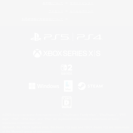
著作権について
サポートセンター
ライセンス
ルール＆ポリシー
利用者情報の外部送信について
©2026 Sony Interactive Entertainment LLC."PlayStation Family Mark", "PlayStation", "PS5
logo", "PS5", "PS4 logo" and "PS4" are registered trademarks or trademarks of Sony
Interactive Entertainment Inc.
Microsoft, the XBOX Sphere mark, the Series X|S logo and XBOX Series X|S are trademarks
of the Microsoft group of companies.