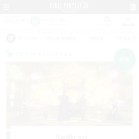
リスト
募集作成
#初心者/若葉歓迎
#絶挑戦
#立ち上げメ
アピールタグ
クロスワールドリンクシェル
NEW
Swiftcast