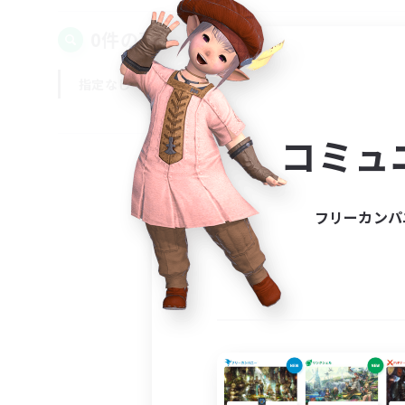
0件の募集が見つかりました！
指定なし
平日
週末
コミュ
フリーカンパ
募