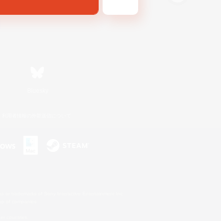
Bluesky
利用者情報の外部送信について
s or trademarks of Sony Interactive Entertainment Inc.
up of companies.
er countries.