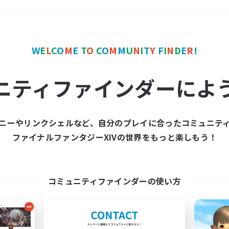
＃学生中心
使用言語
W
E
L
C
O
M
E
T
O
C
O
M
M
U
N
I
T
Y
F
I
N
D
E
R
!
ニティファインダーによ
ニーやリンクシェルなど、自分のプレイに合ったコミュニテ
ファイナルファンタジーXIVの世界をもっと楽しもう！
募集数 0件
集が見つかりませんでし
コミュニティファインダーの使い方
条件を変えて検索してみるでっす！