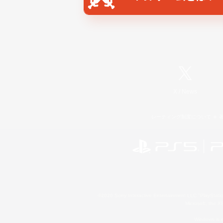
X
/
News
レーティング制度について
©2026 Sony Interactive Entertainment LLC."PlayStation
Microsoft, the 
Windows is e