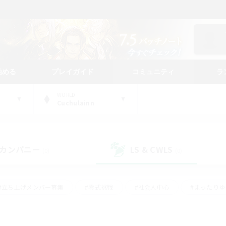
始める
プレイガイド
コミュニティ
ラ
WORLD
Cuchulainn
カンパニー
LS & CWLS
(0)
(0)
#立ち上げメンバー募集
#零式挑戦
#社会人中心
#まったり
体験歓迎
#クラフター中心
#ロールプレイ
#ギャザラー中心
ージュプリズム）
#スクリーンショット撮影
#クリア目指して頑張る