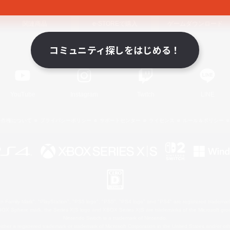
関連商品
e-STOREで購入
ゲームダウンロード
コミュニティ探しをはじめる！
Official Information
YouTube
Instagram
Twitch
LINE
著作権について
プライバシーポリシー
サポートセンター
ライセンス
ルール＆ポリシー
 Family Mark", "PlayStation", "PS5 logo", "PS5", "PS4 logo" and "PS4" are registered trademark
XBOX Sphere mark, the Series X|S logo and XBOX Series X|S are trademarks of the Microsoft gro
Nintendo Switch is a trademark of Nintendo.
ither a registered trademark or trademark of Microsoft Corporation in the United States and/or oth