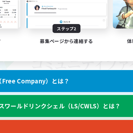
ステップ2
す
募集ページから連絡する
体
ree Company）とは？
スワールドリンクシェル（LS/CWLS）とは？
スマートフォン版へ