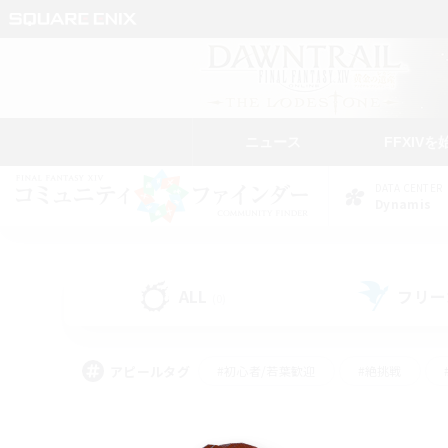
ニュース
FFXIVを
DATA CENTER
Dynamis
ALL
フリー
(0)
アピールタグ
#初心者/若葉歓迎
#絶挑戦
#学生中心
#なんでも楽しむ
#モブハント
#
#演奏
#ミラプリ（ミラ