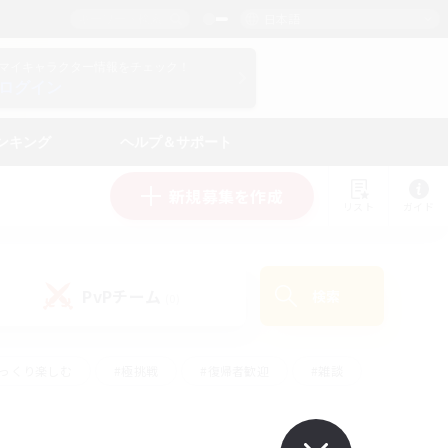
日本語
マイキャラクター情報をチェック！
ログイン
ンキング
ヘルプ＆サポート
新規募集を作成
リスト
ガイド
PvPチーム
検索
(0)
ゆっくり楽しむ
#極挑戦
#復帰者歓迎
#雑談
#ハウジング
#トレジャーハント
#レベリング
#プレイヤー主催イベント