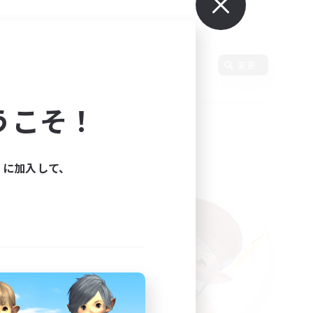
変更
うこそ！
ィに加入して、
た。