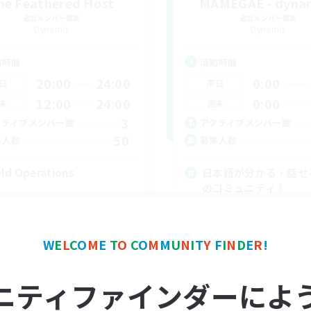
he Feathered Host
MAMEGAE - dynam
追加メンバー募集
追加メンバー募集
Dynamis
Dynamis
動時間
活動時間
20:00
24:00
0:00
日
平日
12:00
24:00
0:00
末
週末
3
クティブメンバー数
アクティブメンバー数
50
集人数
募集人数
eld Operations
日本語が分かる・話せ
のコミュニティ！
立ち上げメンバー募集
まったりゆっくり楽しむ
スクリーンショット撮影
W
E
L
C
O
M
E
T
O
C
O
M
M
U
N
I
T
Y
F
I
N
D
E
R
!
雑談
EN
ニティファインダーによ
募集期間: 2026/09/01 まで
募集期間: 20