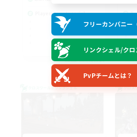
Players events social
Re
フリーカンパニー（F
リンクシェル/クロ
EN / FR
募集期間: 2026/08/28 まで
PvPチームとは？
クロスワールドリンクシェル
クロス