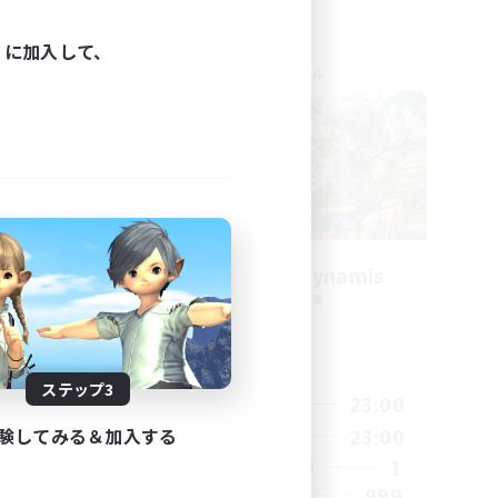
ィに加入して、
クロスワールドリンクシェル
ate
Let's Party! Dynamis
追加メンバー募集
Dynamis
活動時間
ステップ3
2:00
0:00
23:00
平日
2:00
0:00
23:00
験してみる＆加入する
週末
2
1
アクティブメンバー数
62
999
募集人数