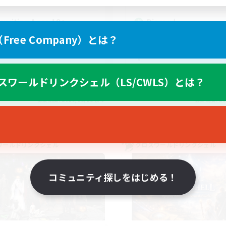
cruiting Ages 18+
Discord
ree Company）とは？
スワールドリンクシェル（LS/CWLS）とは？
EN
募集期間: 2026/08/28 まで
募集期間: 20
ワールドリンクシェル
クロスワールドリンクシェル
コミュニティ探しをはじめる！