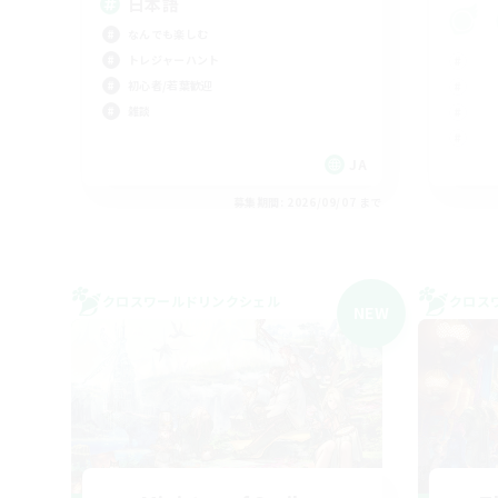
日本語
なんでも楽しむ
トレジャーハント
初心者/若葉歓迎
雑談
JA
募集期間: 2026/09/07 まで
クロスワールドリンクシェル
クロス
NEW