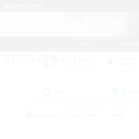
ニュース
FFXIVを
DATA CENTER
Dynamis
ALL
フリー
(33)
アピールタグ
#初心者/若葉歓迎
#絶挑戦
#雑談
#なんでも楽しむ
#学生中心
#
#スクリーンショット撮影
#ト