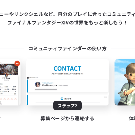
ニーやリンクシェルなど、自分のプレイに合ったコミュニテ
ワールドリンクシェル
クロスワールドリンクシェル
ファイナルファンタジーXIVの世界をもっと楽しもう！
コミュニティファインダーの使い方
Das Sweats 3.0
Shadow Syndic
追加メンバー募集
追加メンバー募集
Dynamis
Dynamis
動時間
活動時間
ステップ2
0:00
23:00
12:00
日
平日
0:00
23:00
12:00
す
募集ページから連絡する
体
末
週末
6
クティブメンバー数
アクティブメンバー数
64
集人数
募集人数