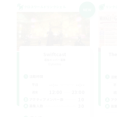
クロスワールドリンクシェル
リンク
NEW
Swiftcast
The
追加メンバー募集
Dynamis
活動時間
活
--:--
--:--
平日
平
12:00
23:00
週末
週
10
アクティブメンバー数
ア
30
募集人数
募