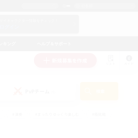
日本語
マイキャラクター情報をチェック！
ログイン
ンキング
ヘルプ＆サポート
新規募集を作成
リスト
ガイド
PvPチーム
検索
(0)
#演奏
#まったりゆっくり楽しむ
#極挑戦
#ハウジング
#レベリング
#クラフター中心
ズム）
#プレイヤー主催イベント