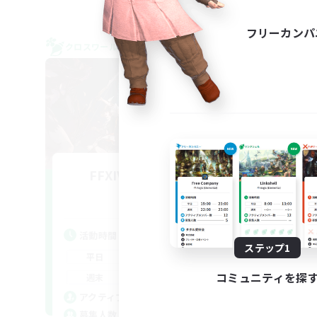
フリーカンパ
クロスワールドリンクシェル
クロス
FFXIV NA Network
追加メンバー募集
Dynamis
活動時間
活
ステップ1
0:00
23:00
平日
平
0:00
23:00
コミュニティを探
週末
週
680
アクティブメンバー数
ア
--
募集人数
募