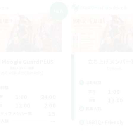
シェル
クロスワールドリンクシェル
NEW
 Moogle GuardPLUS
立ち上げメンバー
追加メンバー募集
Dynamis
Cuchulainn [Dynamis]
活動時間
動時間
1:00
平日
1:00
24:00
日
12:00
週末
12:00
2:00
末
募集人数
15
クティブメンバー数
--
集人数
LGBTQ+ Friendly