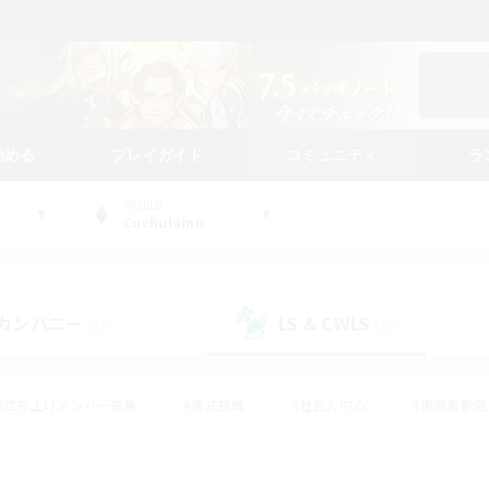
始める
プレイガイド
コミュニティ
ラ
WORLD
Cuchulainn
カンパニー
LS & CWLS
(17)
(16)
#立ち上げメンバー募集
#零式挑戦
#社会人中心
#復帰者歓迎
ギャザラー中心
#モブハント
#ロールプレイ
#体験歓迎
レジャーハント
#クリア目指して頑張る
#ミラプリ（ミラージュプリ