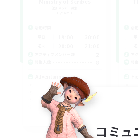
Ministry of Scribes
T
追加メンバー募集
Dynamis
活動時間
活
19:00
20:00
平日
平
20:00
21:00
週末
週
2
アクティブメンバー数
ア
8
募集人数
募
Adventuring
Fi
EN
コミュ
募集期間: 2026/09/03 まで