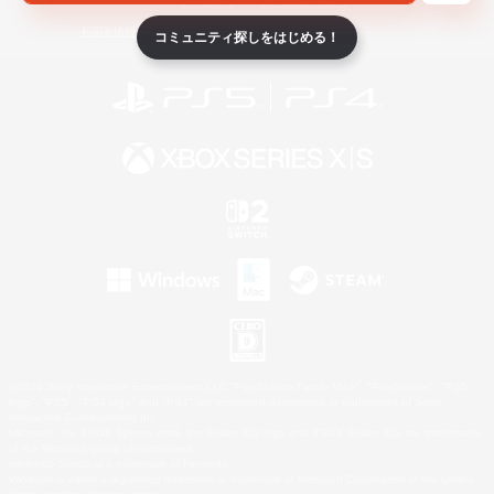
ライセンス
ルール＆ポリシー
利用者情報の外部送信について
コミュニティ探しをはじめる！
©2026 Sony Interactive Entertainment LLC."PlayStation Family Mark", "PlayStation", "PS5
logo", "PS5", "PS4 logo" and "PS4" are registered trademarks or trademarks of Sony
Interactive Entertainment Inc.
Microsoft, the XBOX Sphere mark, the Series X|S logo and XBOX Series X|S are trademarks
of the Microsoft group of companies.
Nintendo Switch is a trademark of Nintendo.
Windows is either a registered trademark or trademark of Microsoft Corporation in the United