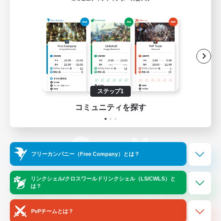
ゲームダウンロード
Official Information
/
X
News
YouTube
ステップ1
コミュニティを探す
Instagram
Twitch
フリーカンパニー（Free Company）とは？
LINE
Bluesky
リンクシェル/クロスワールドリンクシェル（LS/CWLS）と
は？
レーティング制度について
プライバシーポリシー
著作権について
サポートセンター
PvPチームとは？