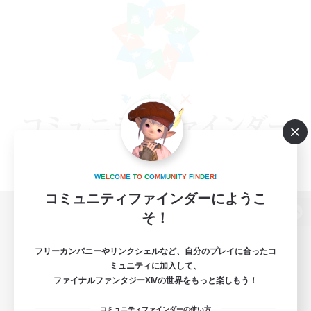
W
E
L
C
O
M
E
T
O
C
O
M
M
U
N
I
T
Y
F
I
N
D
E
R
!
コミュニティファインダーにようこ
そ！
パソコン版へ
フリーカンパニーやリンクシェルなど、自分のプレイに合ったコ
ミュニティに加入して、
ファイナルファンタジーXIVの世界をもっと楽しもう！
関連商品
e-STOREで購入
コミュニティファインダーの使い方