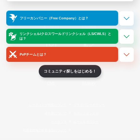
Official Information
フリーカンパニー（Free Company）とは？
/
X
News
YouTube
リンクシェル/クロスワールドリンクシェル（LS/CWLS）と
は？
PvPチームとは？
Instagram
Twitch
コミュニティ探しをはじめる！
LINE
Bluesky
レーティング制度について
プライバシーポリシー
著作権について
サポートセンター
ライセンス
ルール＆ポリシー
利用者情報の外部送信について