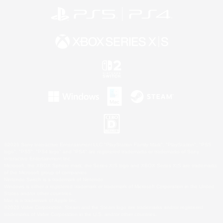
©2026 Sony Interactive Entertainment LLC."PlayStation Family Mark", "PlayStation", "PS5
logo", "PS5", "PS4 logo" and "PS4" are registered trademarks or trademarks of Sony
Interactive Entertainment Inc.
Microsoft, the XBOX Sphere mark, the Series X|S logo and XBOX Series X|S are trademarks
of the Microsoft group of companies.
Nintendo Switch is a trademark of Nintendo.
Windows is either a registered trademark or trademark of Microsoft Corporation in the United
States and/or other countries.
Mac is a trademark of Apple Inc.
©2026 Valve Corporation. Steam and the Steam logo are trademarks and/or registered
trademarks of Valve Corporation in the U.S. and/or other countries.