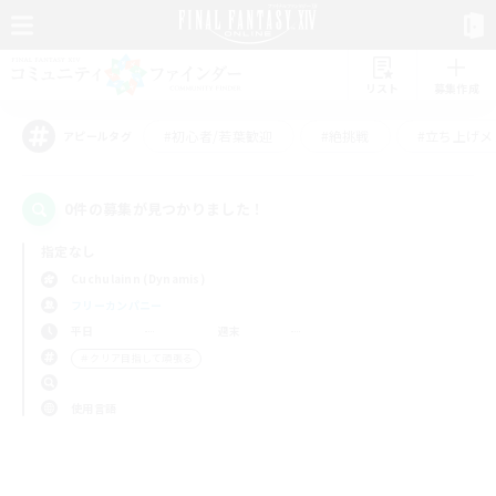
リスト
募集作成
#初心者/若葉歓迎
#絶挑戦
#立ち上げメ
アピールタグ
0件の募集が見つかりました！
指定なし
Cuchulainn (Dynamis)
フリーカンパニー
平日
週末
＃クリア目指して頑張る
使用言語