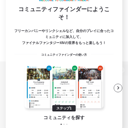
W
E
L
C
O
M
E
T
O
C
O
M
M
U
N
I
T
Y
F
I
N
D
E
R
!
コミュニティファインダーにようこ
そ！
フリーカンパニーやリンクシェルなど、自分のプレイに合ったコ
ミュニティに加入して、
ファイナルファンタジーXIVの世界をもっと楽しもう！
コミュニティファインダーの使い方
パソコン版へ
関連商品
e-STOREで購入
ステップ1
ゲームダウンロード
コミュニティを探す