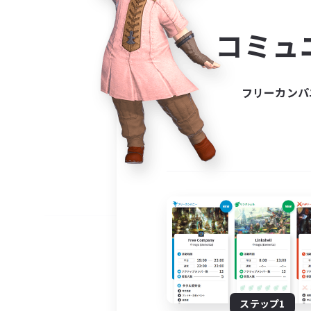
コミ
コミュ
コミュニ
自分に合っ
フリーカンパ
ステップ1