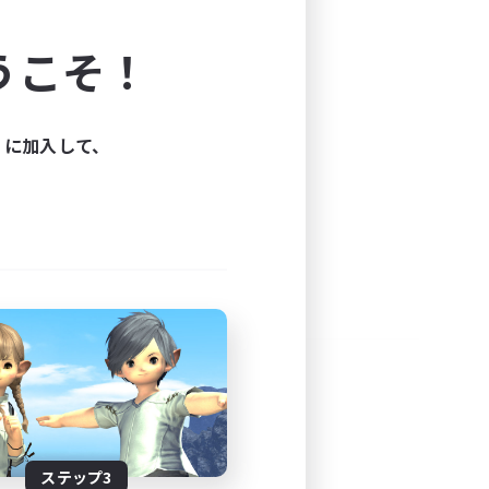
よう！
うこそ！
できます。
と楽しもう！
ィに加入して、
ステップ3