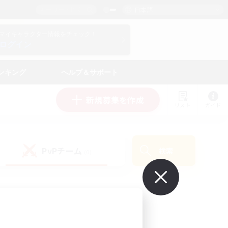
日本語
マイキャラクター情報をチェック！
ログイン
ンキング
ヘルプ＆サポート
新規募集を作成
リスト
ガイド
PvPチーム
検索
(0)
で