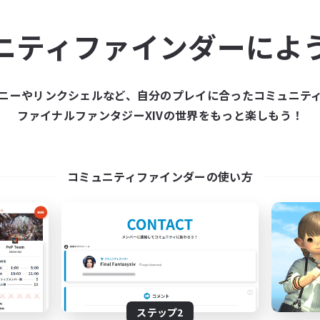
ュニティメンバーを集め
ニティファインダーによ
ティファインダーは、一緒に冒険する仲間を募集することが
た仲間を集めて、ファイナルファンタジーXIVの世界をもっ
ニーやリンクシェルなど、自分のプレイに合ったコミュニテ
ファイナルファンタジーXIVの世界をもっと楽しもう！
新規募集を作成する
コミュニティファインダーの使い方
ステップ2