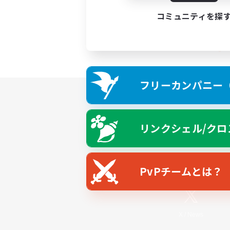
コミュニティを探
フリーカンパニー（F
リンクシェル/クロ
PvPチームとは？
X
/
News