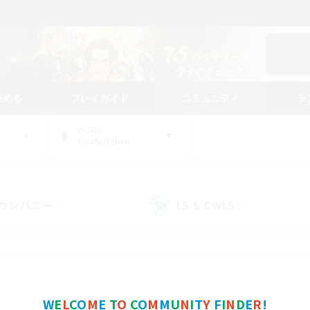
始める
プレイガイド
コミュニティ
ラ
WORLD
Cuchulainn
カンパニー
LS & CWLS
(20)
(16)
コミュニティファインダー
W
E
L
C
O
M
E
T
O
C
O
M
M
U
N
I
T
Y
F
I
N
D
E
R
!