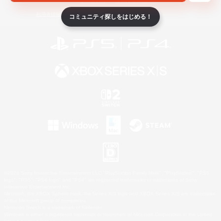
ライセンス
ルール＆ポリシー
利用者情報の外部送信について
コミュニティ探しをはじめる！
©2026 Sony Interactive Entertainment LLC."PlayStation Family Mark", "PlayStation", "PS5
logo", "PS5", "PS4 logo" and "PS4" are registered trademarks or trademarks of Sony
Interactive Entertainment Inc.
Microsoft, the XBOX Sphere mark, the Series X|S logo and XBOX Series X|S are trademarks
of the Microsoft group of companies.
Nintendo Switch is a trademark of Nintendo.
Windows is either a registered trademark or trademark of Microsoft Corporation in the United