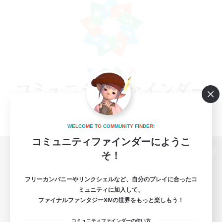
W
E
L
C
O
M
E
T
O
C
O
M
M
U
N
I
T
Y
F
I
N
D
E
R
!
コミュニティファインダーにようこ
そ！
パソコン版へ
フリーカンパニーやリンクシェルなど、自分のプレイに合ったコ
ミュニティに加入して、
ファイナルファンタジーXIVの世界をもっと楽しもう！
関連商品
e-STOREで購入
コミュニティファインダーの使い方