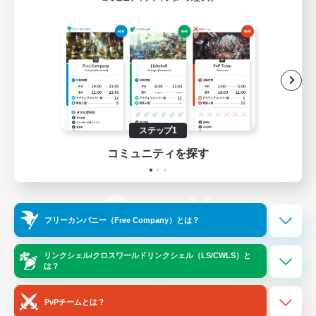
ゲームダウンロード
Official Information
/
X
News
YouTube
ステップ1
コミュニティを探す
Instagram
Twitch
フリーカンパニー（Free Company）とは？
LINE
Bluesky
リンクシェル/クロスワールドリンクシェル（LS/CWLS）と
は？
レーティング制度について
プライバシーポリシー
著作権について
サポートセンター
PvPチームとは？