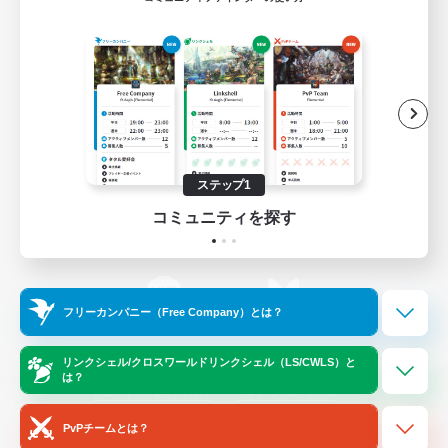
ゲームダウンロード
Official Information
/
X
News
YouTube
ステップ1
コミュニティを探す
Instagram
Twitch
フリーカンパニー（Free Company）とは？
LINE
Bluesky
リンクシェル/クロスワールドリンクシェル（LS/CWLS）と
は？
レーティング制度について
プライバシーポリシー
著作権について
サポートセンター
PvPチームとは？