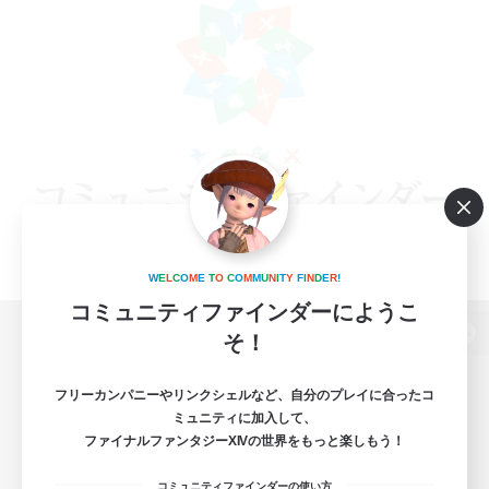
W
E
L
C
O
M
E
T
O
C
O
M
M
U
N
I
T
Y
F
I
N
D
E
R
!
コミュニティファインダーにようこ
そ！
パソコン版へ
フリーカンパニーやリンクシェルなど、自分のプレイに合ったコ
ミュニティに加入して、
ファイナルファンタジーXIVの世界をもっと楽しもう！
関連商品
e-STOREで購入
コミュニティファインダーの使い方