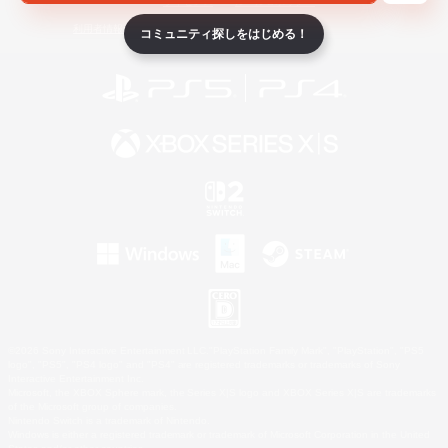
ライセンス
ルール＆ポリシー
利用者情報の外部送信について
コミュニティ探しをはじめる！
©2026 Sony Interactive Entertainment LLC."PlayStation Family Mark", "PlayStation", "PS5
logo", "PS5", "PS4 logo" and "PS4" are registered trademarks or trademarks of Sony
Interactive Entertainment Inc.
Microsoft, the XBOX Sphere mark, the Series X|S logo and XBOX Series X|S are trademarks
of the Microsoft group of companies.
Nintendo Switch is a trademark of Nintendo.
Windows is either a registered trademark or trademark of Microsoft Corporation in the United