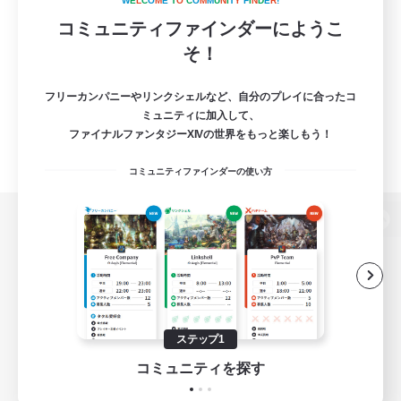
W
E
L
C
O
M
E
T
O
C
O
M
M
U
N
I
T
Y
F
I
N
D
E
R
!
コミュニティファインダーにようこ
そ！
フリーカンパニーやリンクシェルなど、自分のプレイに合ったコ
ミュニティに加入して、
ファイナルファンタジーXIVの世界をもっと楽しもう！
コミュニティファインダーの使い方
パソコン版へ
関連商品
e-STOREで購入
ステップ1
ゲームダウンロード
コミュニティを探す