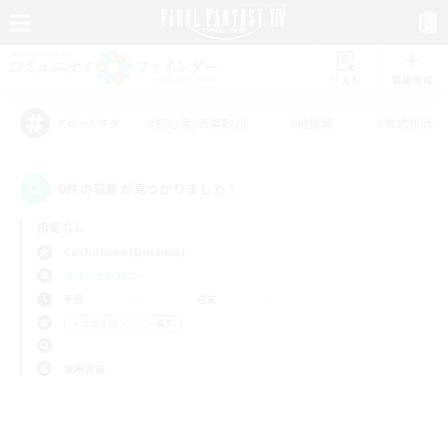
リスト
募集作成
#初心者/若葉歓迎
#絶挑戦
#零式挑戦
アピールタグ
0件の募集が見つかりました！
指定なし
Cuchulainn (Dynamis)
フリーカンパニー
平日
週末
＃立ち上げメンバー募集
使用言語