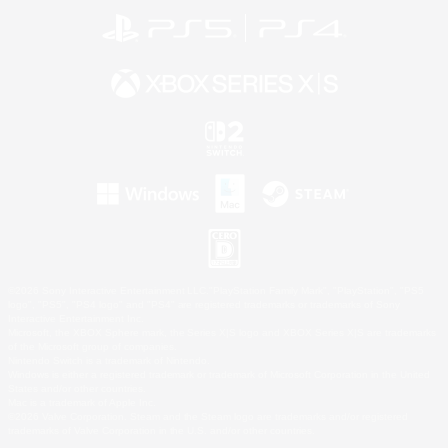
©2026 Sony Interactive Entertainment LLC."PlayStation Family Mark", "PlayStation", "PS5
logo", "PS5", "PS4 logo" and "PS4" are registered trademarks or trademarks of Sony
Interactive Entertainment Inc.
Microsoft, the XBOX Sphere mark, the Series X|S logo and XBOX Series X|S are trademarks
of the Microsoft group of companies.
Nintendo Switch is a trademark of Nintendo.
Windows is either a registered trademark or trademark of Microsoft Corporation in the United
States and/or other countries.
Mac is a trademark of Apple Inc.
©2026 Valve Corporation. Steam and the Steam logo are trademarks and/or registered
trademarks of Valve Corporation in the U.S. and/or other countries.