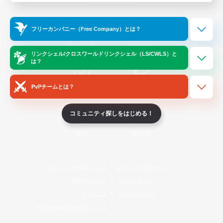
Official Information
フリーカンパニー（Free Company）とは？
/
X
News
YouTube
リンクシェル/クロスワールドリンクシェル（LS/CWLS）と
は？
PvPチームとは？
Instagram
Twitch
コミュニティ探しをはじめる！
LINE
Bluesky
レーティング制度について
プライバシーポリシー
著作権について
サポートセンター
ライセンス
ルール＆ポリシー
利用者情報の外部送信について