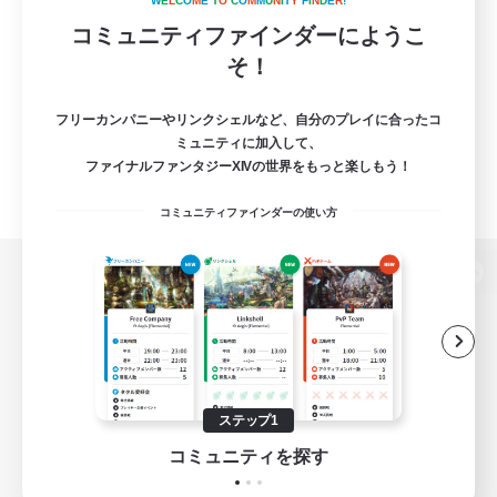
W
E
L
C
O
M
E
T
O
C
O
M
M
U
N
I
T
Y
F
I
N
D
E
R
!
コミュニティファインダーにようこ
そ！
フリーカンパニーやリンクシェルなど、自分のプレイに合ったコ
ミュニティに加入して、
ファイナルファンタジーXIVの世界をもっと楽しもう！
コミュニティファインダーの使い方
パソコン版へ
関連商品
e-STOREで購入
ステップ1
ゲームダウンロード
コミュニティを探す