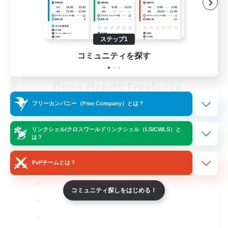
ステップ1
コミュニティを探す
Open Hands:Freelance
追加メンバー募集
フリーカンパニー（Free Company）とは？
Dynamis
--
募集人数
リンクシェル/クロスワールドリンクシェル（LS/CWLS）と
は？
PvPチームとは？
コミュニティ探しをはじめる！