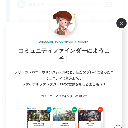
55
募集人数
W
E
L
C
O
M
E
T
O
C
O
M
M
U
N
I
T
Y
F
I
N
D
E
R
!
コミュニティファインダーにようこ
そ！
EN
フリーカンパニーやリンクシェルなど、自分のプレイに合ったコ
ミュニティに加入して、
詳細を見る
ファイナルファンタジーXIVの世界をもっと楽しもう！
募集期間: 2026/09/04 まで
コミュニティファインダーの使い方
クロスワールドリンクシェル