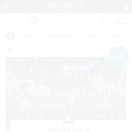
リスト
募集作成
#初心者/若葉歓迎
#絶挑戦
#立ち上げメ
アピールタグ
フリーカンパニー
NEW
Starfall Ultra