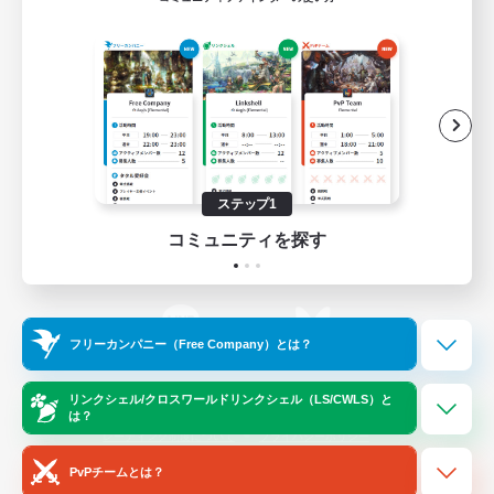
ゲームダウンロード
Official Information
/
X
News
YouTube
ステップ1
コミュニティを探す
Instagram
Twitch
フリーカンパニー（Free Company）とは？
LINE
Bluesky
リンクシェル/クロスワールドリンクシェル（LS/CWLS）と
は？
レーティング制度について
プライバシーポリシー
著作権について
サポートセンター
PvPチームとは？