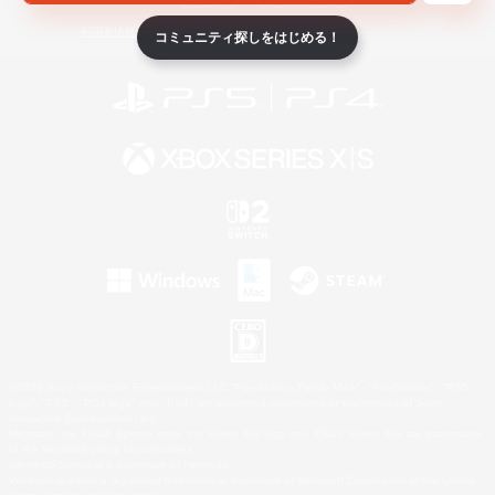
ライセンス
ルール＆ポリシー
利用者情報の外部送信について
コミュニティ探しをはじめる！
©2026 Sony Interactive Entertainment LLC."PlayStation Family Mark", "PlayStation", "PS5
logo", "PS5", "PS4 logo" and "PS4" are registered trademarks or trademarks of Sony
Interactive Entertainment Inc.
Microsoft, the XBOX Sphere mark, the Series X|S logo and XBOX Series X|S are trademarks
of the Microsoft group of companies.
Nintendo Switch is a trademark of Nintendo.
Windows is either a registered trademark or trademark of Microsoft Corporation in the United