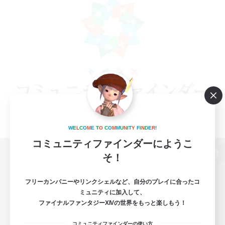
W
E
L
C
O
M
E
T
O
C
O
M
M
U
N
I
T
Y
F
I
N
D
E
R
!
コミュニティファインダーにようこ
そ！
パソコン版へ
フリーカンパニーやリンクシェルなど、自分のプレイに合ったコ
ミュニティに加入して、
ファイナルファンタジーXIVの世界をもっと楽しもう！
関連商品
e-STOREで購入
コミュニティファインダーの使い方