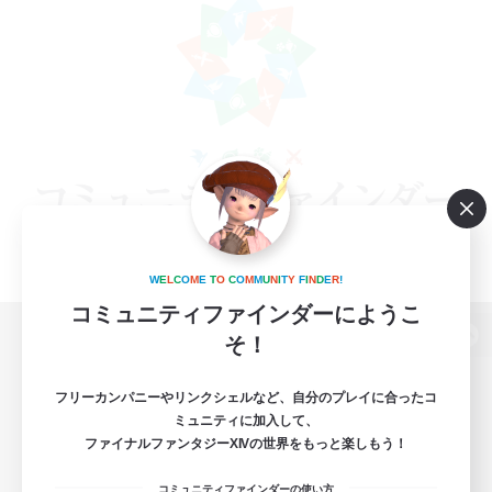
W
E
L
C
O
M
E
T
O
C
O
M
M
U
N
I
T
Y
F
I
N
D
E
R
!
コミュニティファインダーにようこ
そ！
パソコン版へ
フリーカンパニーやリンクシェルなど、自分のプレイに合ったコ
ミュニティに加入して、
ファイナルファンタジーXIVの世界をもっと楽しもう！
関連商品
e-STOREで購入
コミュニティファインダーの使い方