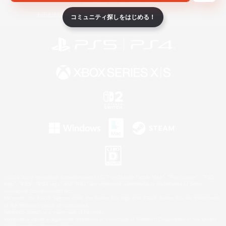
ライセンス
ルール＆ポリシー
利用者情報の外部送信について
コミュニティ探しをはじめる！
©2026 Sony Interactive Entertainment LLC."PlayStation Family Mark", "PlayStation", "PS5
logo", "PS5", "PS4 logo" and "PS4" are registered trademarks or trademarks of Sony
Interactive Entertainment Inc.
Microsoft, the XBOX Sphere mark, the Series X|S logo and XBOX Series X|S are trademarks
of the Microsoft group of companies.
Nintendo Switch is a trademark of Nintendo.
Windows is either a registered trademark or trademark of Microsoft Corporation in the United