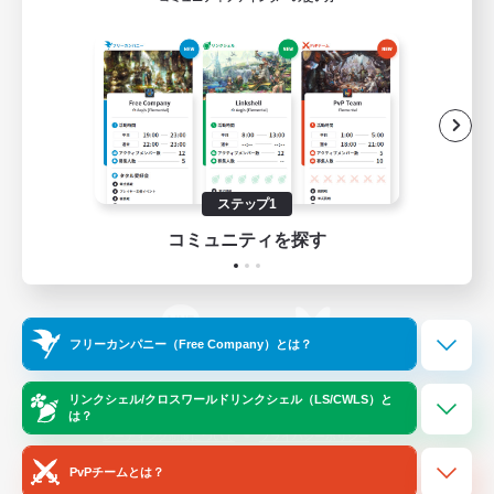
ゲームダウンロード
Official Information
/
X
News
YouTube
ステップ1
コミュニティを探す
Instagram
Twitch
フリーカンパニー（Free Company）とは？
LINE
Bluesky
リンクシェル/クロスワールドリンクシェル（LS/CWLS）と
は？
レーティング制度について
プライバシーポリシー
著作権について
サポートセンター
PvPチームとは？