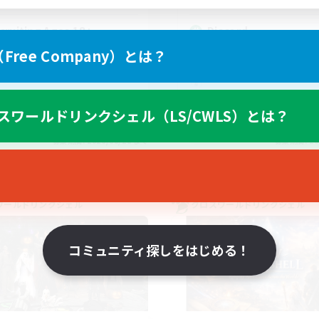
cruiting Ages 18+
Discord
ree Company）とは？
スワールドリンクシェル（LS/CWLS）とは？
EN
募集期間: 2026/08/28 まで
募集期間: 20
ワールドリンクシェル
クロスワールドリンクシェル
コミュニティ探しをはじめる！