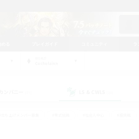
始める
プレイガイド
コミュニティ
ラ
WORLD
Cuchulainn
カンパニー
LS & CWLS
(19)
(16)
#立ち上げメンバー募集
#零式挑戦
#社会人中心
#極挑戦
#体験歓迎
#ロールプレイ
#ギャザラー中心
#クラフター中
て頑張る
#スクリーンショット撮影
#ミラプリ（ミラージュプリズム