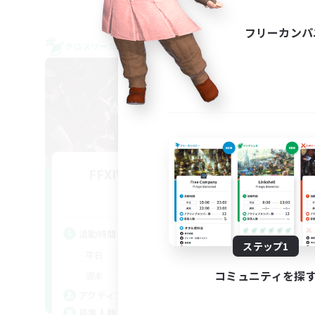
フリーカンパ
クロスワールドリンクシェル
クロス
FFXIV NA Network
追加メンバー募集
Dynamis
活動時間
活
ステップ1
0:00
23:00
平日
平
0:00
23:00
コミュニティを探
週末
週
680
アクティブメンバー数
ア
--
募集人数
募