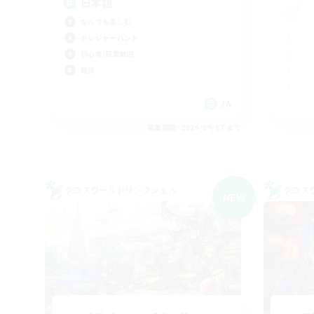
日本語
なんでも楽しむ
トレジャーハント
初心者/若葉歓迎
雑談
JA
募集期間: 2026/09/07 まで
クロスワールドリンクシェル
クロス
NEW