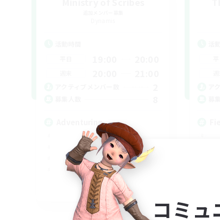
Ministry of Scribes
T
追加メンバー募集
Dynamis
活動時間
活
19:00
20:00
平日
平
20:00
21:00
週末
週
2
アクティブメンバー数
ア
8
募集人数
募
Adventuring
Fi
EN
コミュ
募集期間: 2026/09/03 まで