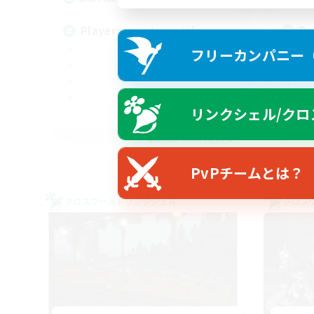
Players events social
Re
フリーカンパニー（F
リンクシェル/クロ
EN / FR
募集期間: 2026/08/28 まで
PvPチームとは？
クロスワールドリンクシェル
クロス