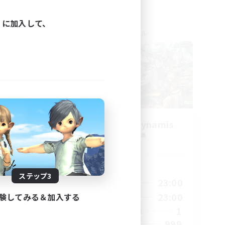
ィに加入して、
クロスワールドリンクシェル
ate
Let's Party! Dynamis
追加メンバー募集
Dynamis
活動時間
ステップ3
2:00
0:00
23:00
平日
2:00
0:00
23:00
験してみる＆加入する
週末
2
1
アクティブメンバー数
62
999
募集人数