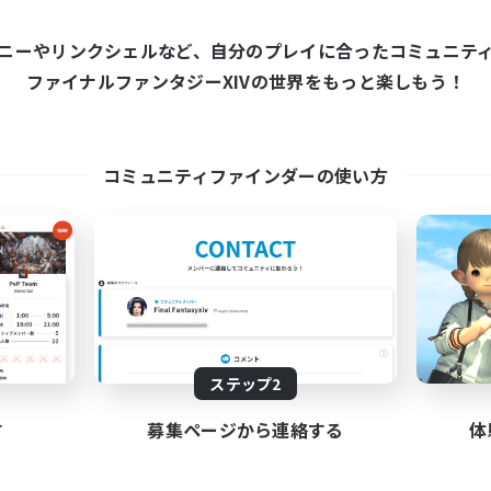
ニーやリンクシェルなど、自分のプレイに合ったコミュニテ
ワールドリンクシェル
クロスワールドリンクシェル
ファイナルファンタジーXIVの世界をもっと楽しもう！
コミュニティファインダーの使い方
Das Sweats 3.0
Shadow Syndic
追加メンバー募集
追加メンバー募集
Dynamis
Dynamis
動時間
活動時間
ステップ2
0:00
23:00
12:00
日
平日
0:00
23:00
12:00
す
募集ページから連絡する
体
末
週末
6
クティブメンバー数
アクティブメンバー数
64
集人数
募集人数