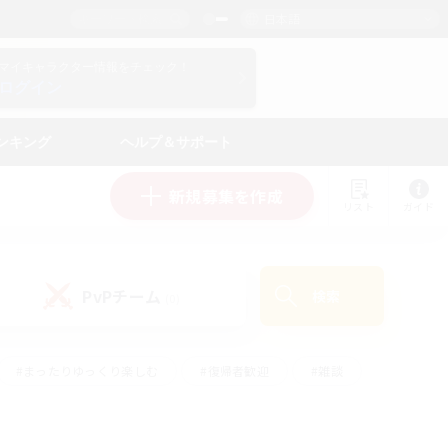
日本語
マイキャラクター情報をチェック！
ログイン
ンキング
ヘルプ＆サポート
新規募集を作成
リスト
ガイド
PvPチーム
検索
(0)
#まったりゆっくり楽しむ
#復帰者歓迎
#雑談
心
#演奏
#トレジャーハント
#ハウジング
）
#プレイヤー主催イベント