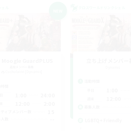
シェル
クロスワールドリンクシェル
NEW
 Moogle GuardPLUS
立ち上げメンバー
追加メンバー募集
Dynamis
Cuchulainn [Dynamis]
活動時間
動時間
1:00
平日
1:00
24:00
日
12:00
週末
12:00
2:00
末
募集人数
15
クティブメンバー数
--
集人数
LGBTQ+ Friendly