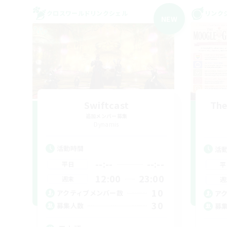
クロスワールドリンクシェル
リンク
NEW
Swiftcast
The
追加メンバー募集
Dynamis
活動時間
活
--:--
--:--
平日
平
12:00
23:00
週末
週
10
アクティブメンバー数
ア
30
募集人数
募