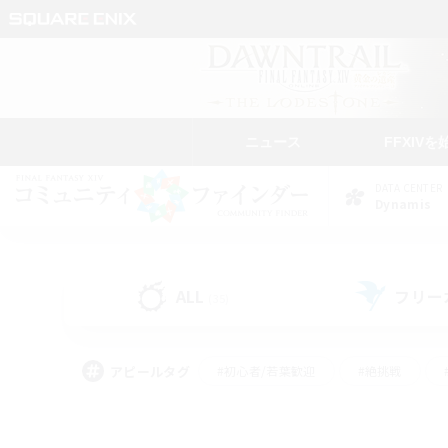
ニュース
FFXIVを
DATA CENTER
Dynamis
ALL
フリー
(35)
アピールタグ
#初心者/若葉歓迎
#絶挑戦
#なんでも楽しむ
#学生中心
#モブハント
#レベリング
#クリア目指し