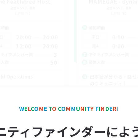
he Feathered Host
MAMEGAE - dynam
追加メンバー募集
追加メンバー募集
Dynamis
Dynamis
動時間
活動時間
20:00
24:00
0:00
日
平日
12:00
24:00
0:00
末
週末
3
クティブメンバー数
アクティブメンバー数
50
集人数
募集人数
eld Operations
日本語が分かる・話せ
のコミュニティ！
立ち上げメンバー募集
まったりゆっくり楽しむ
スクリーンショット撮影
W
E
L
C
O
M
E
T
O
C
O
M
M
U
N
I
T
Y
F
I
N
D
E
R
!
雑談
EN
ニティファインダーによ
募集期間: 2026/09/01 まで
募集期間: 20