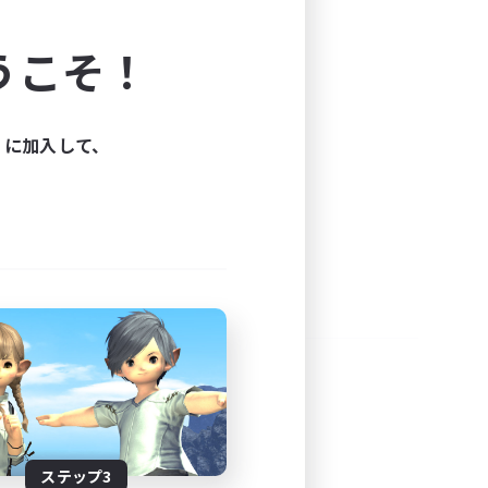
よう！
うこそ！
できます。
と楽しもう！
ィに加入して、
ステップ3