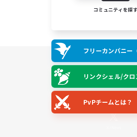
コミュニティを探
フリーカンパニー（F
リンクシェル/クロ
PvPチームとは？
X
/
News