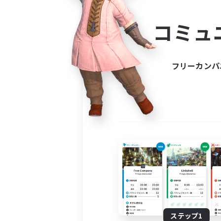
コミ
コミュ
コミュニ
自分に合っ
フリーカンパ
ステップ1