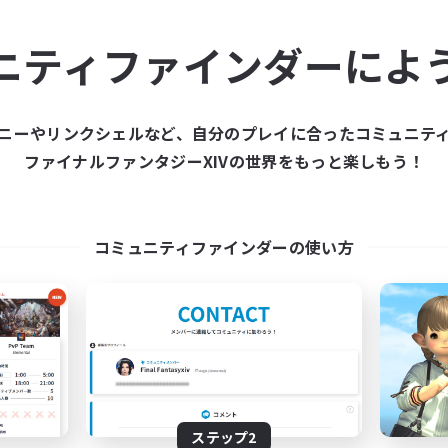
ュニティメンバーを集め
ニティファインダーによ
ティファインダーは、一緒に冒険する仲間を募集することが
た仲間を集めて、ファイナルファンタジーXIVの世界をもっ
ニーやリンクシェルなど、自分のプレイに合ったコミュニテ
ファイナルファンタジーXIVの世界をもっと楽しもう！
新規募集を作成する
コミュニティファインダーの使い方
ステップ2