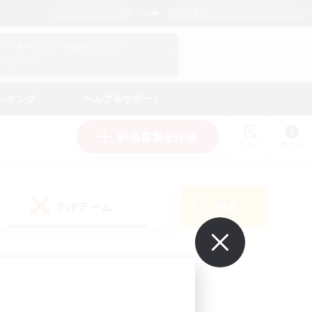
日本語
マイキャラクター情報をチェック！
ログイン
ンキング
ヘルプ＆サポート
新規募集を作成
リスト
ガイド
PvPチーム
検索
(0)
で