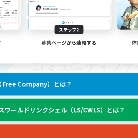
ステップ2
す
募集ページから連絡する
体
ree Company）とは？
スワールドリンクシェル（LS/CWLS）とは？
スマートフォン版へ