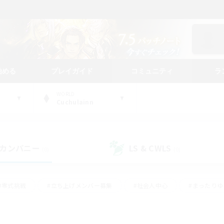
始める
プレイガイド
コミュニティ
ラ
WORLD
Cuchulainn
カンパニー
LS & CWLS
(0)
(0)
#零式挑戦
#立ち上げメンバー募集
#社会人中心
#まったり
#体験歓迎
#クラフター中心
#ギャザラー中心
#ロー
ング
#演奏
#ミラプリ（ミラージュプリズム）
#クリア目指