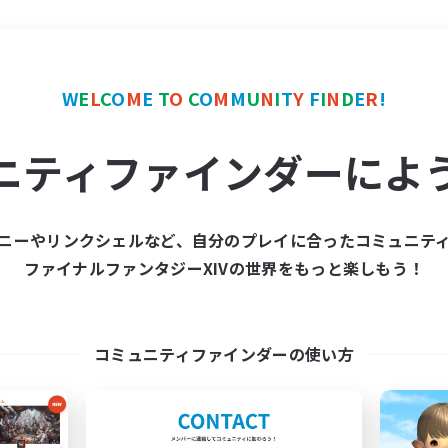
＃体験歓迎
使用言語
W
E
L
C
O
M
E
T
O
C
O
M
M
U
N
I
T
Y
F
I
N
D
E
R
!
ニティファインダーによ
ニーやリンクシェルなど、自分のプレイに合ったコミュニテ
ファイナルファンタジーXIVの世界をもっと楽しもう！
募集数 0件
集が見つかりませんでし
コミュニティファインダーの使い方
条件を変えて検索してみるでっす！