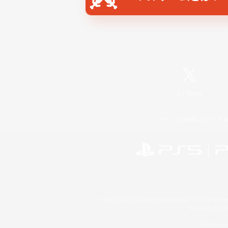
X
/
News
レーティング制度について
©2026 Sony Interactive Entertainment LLC."PlayStation
Microsoft, the 
Windows is e