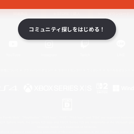
関連商品
e-STOREで購入
ゲームダウンロード
コミュニティ探しをはじめる！
Official Information
YouTube
Instagram
Twitch
LINE
著作権について
プライバシーポリシー
サポートセンター
ライセンス
ルール＆ポリシー
 Family Mark", "PlayStation", "PS5 logo", "PS5", "PS4 logo" and "PS4" are registered trademark
XBOX Sphere mark, the Series X|S logo and XBOX Series X|S are trademarks of the Microsoft gro
Nintendo Switch is a trademark of Nintendo.
ither a registered trademark or trademark of Microsoft Corporation in the United States and/or oth