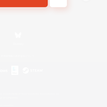
Bluesky
利用者情報の外部送信について
s or trademarks of Sony Interactive Entertainment Inc.
up of companies.
er countries.