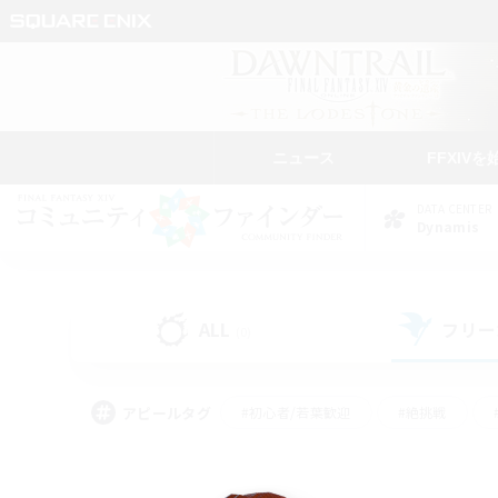
ニュース
FFXIVを
DATA CENTER
Dynamis
ALL
フリー
(0)
アピールタグ
#初心者/若葉歓迎
#絶挑戦
#モブハント
#学生中心
#なんでも楽しむ
#スクリーンショット撮影
#ハウジ