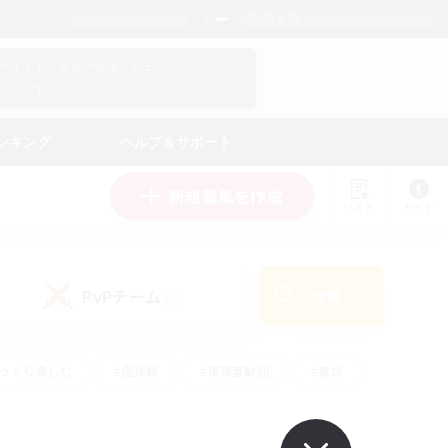
日本語
マイキャラクター情報をチェック！
ログイン
ンキング
ヘルプ＆サポート
新規募集を作成
リスト
ガイド
PvPチーム
検索
(0)
ゆっくり楽しむ
#極挑戦
#復帰者歓迎
#雑談
ルプレイ
#トレジャーハント
#レベリング
して頑張る
#プレイヤー主催イベント