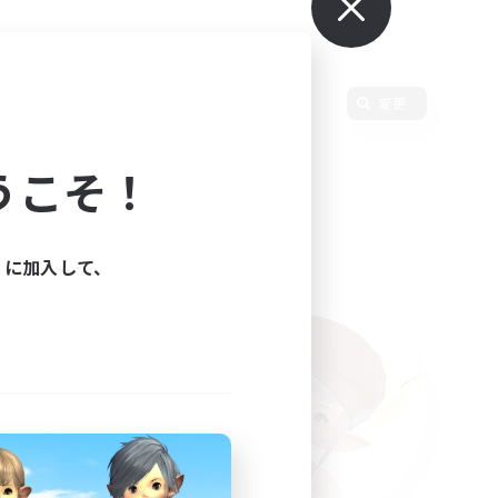
変更
うこそ！
ィに加入して、
た。