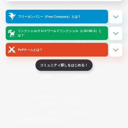
Official Information
フリーカンパニー（Free Company）とは？
/
X
News
YouTube
リンクシェル/クロスワールドリンクシェル（LS/CWLS）と
は？
PvPチームとは？
Instagram
Twitch
コミュニティ探しをはじめる！
LINE
Bluesky
レーティング制度について
プライバシーポリシー
著作権について
サポートセンター
ライセンス
ルール＆ポリシー
利用者情報の外部送信について