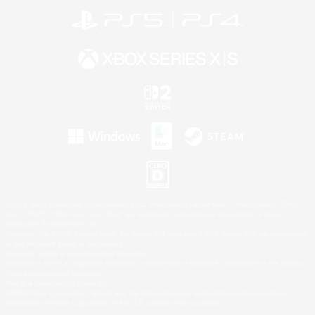
©2026 Sony Interactive Entertainment LLC."PlayStation Family Mark", "PlayStation", "PS5
logo", "PS5", "PS4 logo" and "PS4" are registered trademarks or trademarks of Sony
Interactive Entertainment Inc.
Microsoft, the XBOX Sphere mark, the Series X|S logo and XBOX Series X|S are trademarks
of the Microsoft group of companies.
Nintendo Switch is a trademark of Nintendo.
Windows is either a registered trademark or trademark of Microsoft Corporation in the United
States and/or other countries.
Mac is a trademark of Apple Inc.
©2026 Valve Corporation. Steam and the Steam logo are trademarks and/or registered
trademarks of Valve Corporation in the U.S. and/or other countries.