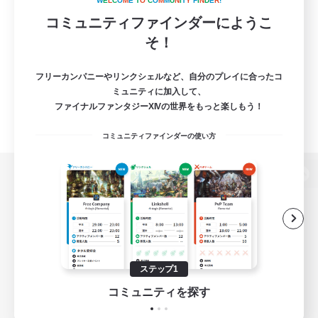
W
E
L
C
O
M
E
T
O
C
O
M
M
U
N
I
T
Y
F
I
N
D
E
R
!
コミュニティファインダーにようこ
そ！
フリーカンパニーやリンクシェルなど、自分のプレイに合ったコ
ミュニティに加入して、
ファイナルファンタジーXIVの世界をもっと楽しもう！
コミュニティファインダーの使い方
パソコン版へ
関連商品
e-STOREで購入
ステップ1
ゲームダウンロード
コミュニティを探す