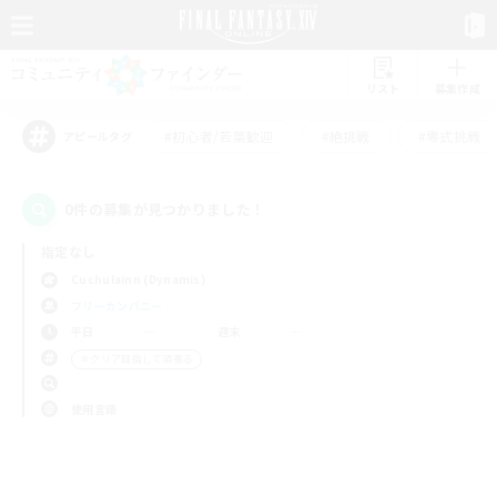
リスト
募集作成
#初心者/若葉歓迎
#絶挑戦
#零式挑戦
アピールタグ
0件の募集が見つかりました！
指定なし
Cuchulainn (Dynamis)
フリーカンパニー
平日
週末
＃クリア目指して頑張る
使用言語