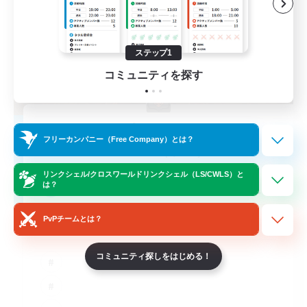
ステップ1
コミュニティを探す
Kurohana House
フリーカンパニー（Free Company）とは？
追加メンバー募集
Cuchulainn [Dynamis]
リンクシェル/クロスワールドリンクシェル（LS/CWLS）と
15
募集人数
は？
PvPチームとは？
LGBT+ Community
コミュニティ探しをはじめる！