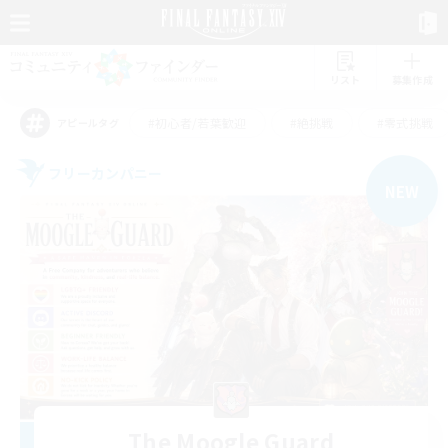
リスト
募集作成
#初心者/若葉歓迎
#絶挑戦
#零式挑戦
アピールタグ
フリーカンパニー
NEW
The Moogle Guard