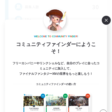
30
募集人数
18+
W
E
L
C
O
M
E
T
O
C
O
M
M
U
N
I
T
Y
F
I
N
D
E
R
!
コミュニティファインダーにようこ
そ！
フリーカンパニーやリンクシェルなど、自分のプレイに合ったコ
EN
ミュニティに加入して、
ファイナルファンタジーXIVの世界をもっと楽しもう！
詳細を見る
募集期間: 2026/08/25 まで
コミュニティファインダーの使い方
フリーカンパニー