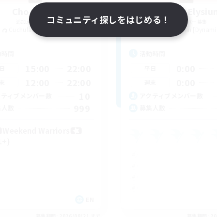
Chocobros
Project Elysiu
コミュニティ探しをはじめる！
追加メンバー募集
追加メンバー募集
Cuchulainn [Dynamis]
Cuchulainn [Dynami
動時間
活動時間
15:00
22:00
0:00
日
平日
12:00
22:00
0:00
末
週末
10
クティブメンバー数
アクティブメンバー数
999
集人数
募集人数
Weekend Warriors
1+)
EN
募集期間: 2026/08/21 まで
募集期間: 20