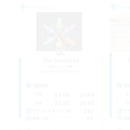
フリーカンパニー
フリー
The Sundered
追加メンバー募集
Cuchulainn [Dynamis]
活動時間
活
12:00
23:00
平日
平
10:00
24:00
週末
週
140
アクティブメンバー数
ア
50
募集人数
募