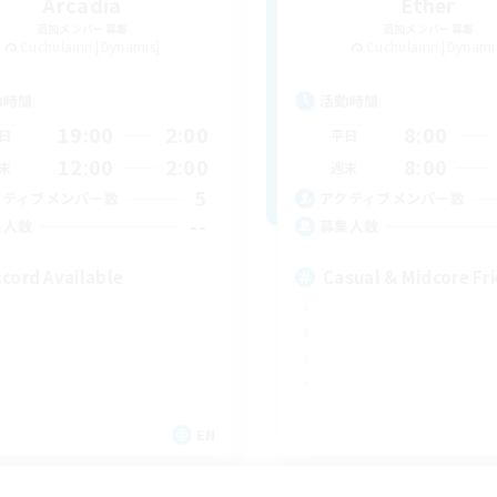
Arcadia
Ether
追加メンバー募集
追加メンバー募集
Cuchulainn [Dynamis]
Cuchulainn [Dynami
動時間
活動時間
19:00
2:00
8:00
日
平日
12:00
2:00
8:00
末
週末
5
クティブメンバー数
アクティブメンバー数
--
集人数
募集人数
scord Available
Casual & Midcore Fr
EN
募集期間: 2026/08/31 まで
募集期間: 20