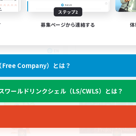
150
集人数
18+
ステップ2
ving Fun
す
募集ページから連絡する
体
EN
募集期間: 2026/08/25 まで
募集期間: 20
ree Company）とは？
カンパニー
フリーカンパニー
スワールドリンクシェル（LS/CWLS）とは？