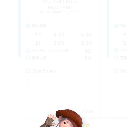
Starfall Ultra
追加メンバー募集
Cuchulainn [Dynamis]
活動時間
活
8:00
6:00
平日
平
8:00
2:00
週末
週
41
アクティブメンバー数
ア
50
募集人数
募
Star Power
Di
EN
募集期間: 2026/09/03 まで