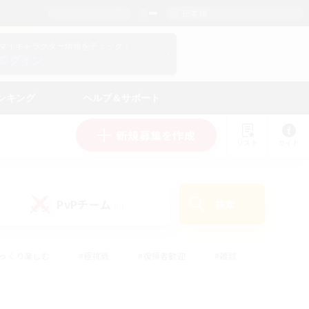
日本語
マイキャラクター情報をチェック！
ログイン
ンキング
ヘルプ＆サポート
新規募集を作成
リスト
ガイド
PvPチーム
検索
(0)
ゆっくり楽しむ
#極挑戦
#復帰者歓迎
#雑談
ルプレイ
#トレジャーハント
#レベリング
して頑張る
#プレイヤー主催イベント