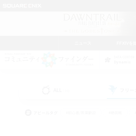
ニュース
FFXIVを
DATA CENTER
Dynamis
ALL
フリー
(36)
アピールタグ
#初心者/若葉歓迎
#絶挑戦
#モブハント
#学生中心
#なんでも楽しむ
#スクリーンショット撮影
#ハウジ