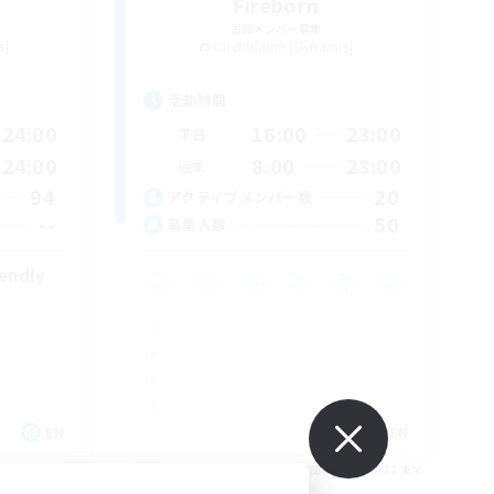
Fireborn
追加メンバー募集
s]
Cuchulainn [Dynamis]
活動時間
24:00
16:00
23:00
平日
24:00
8:00
23:00
週末
94
20
アクティブメンバー数
--
50
募集人数
iendly
EN
EN
26/08/31 まで
募集期間: 2026/08/31 まで