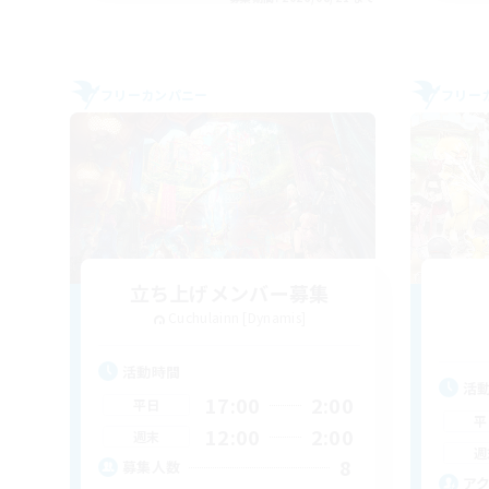
フリーカンパニー
フリー
立ち上げメンバー募集
Cuchulainn [Dynamis]
活動時間
活
17:00
2:00
平日
平
12:00
2:00
週末
週
8
募集人数
ア