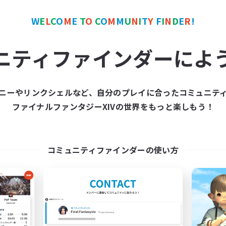
W
E
L
C
O
M
E
T
O
C
O
M
M
U
N
I
T
Y
F
I
N
D
E
R
!
カンパニー
フリーカンパニー
ニティファインダーによ
ニーやリンクシェルなど、自分のプレイに合ったコミュニテ
ファイナルファンタジーXIVの世界をもっと楽しもう！
Moonlighters
立ち上げメンバー
追加メンバー募集
Cuchulainn [Dynami
Cuchulainn [Dynamis]
コミュニティファインダーの使い方
活動時間
動時間
1:00
平日
12:00
24:00
日
1:00
週末
12:00
24:00
末
募集人数
20
クティブメンバー数