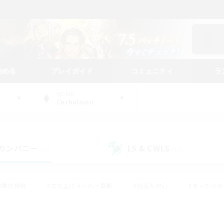
始める
プレイガイド
コミュニティ
ラ
WORLD
Cuchulainn
カンパニー
LS & CWLS
(20)
(16)
#零式挑戦
#立ち上げメンバー募集
#社会人中心
#まったり
#体験歓迎
#クラフター中心
#ギャザラー中心
#ロー
ング
#演奏
#ミラプリ（ミラージュプリズム）
#クリア目指