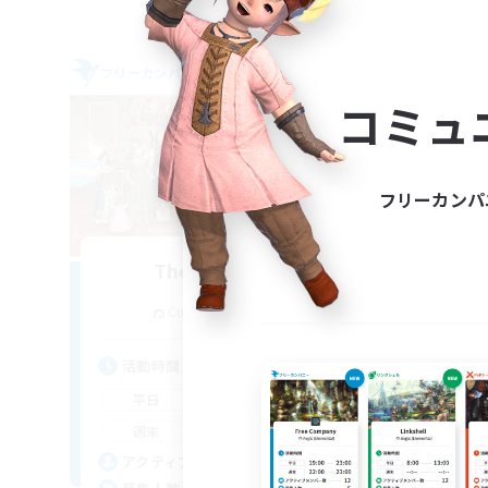
フリーカンパニー
フリー
コミュ
フリーカンパ
The Siren's Call
追加メンバー募集
Cuchulainn [Dynamis]
活動時間
活
16:00
24:00
平日
平
11:00
24:00
週末
週
42
アクティブメンバー数
ア