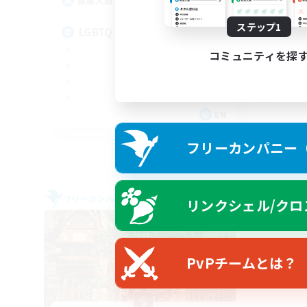
20
募集人数
募
ステップ1
LGBTQ+
Ha
コミュニティを探
EN
募集期間: 2026/08/27 まで
フリーカンパニー（F
フリーカンパニー
フリー
リンクシェル/クロ
PvPチームとは？