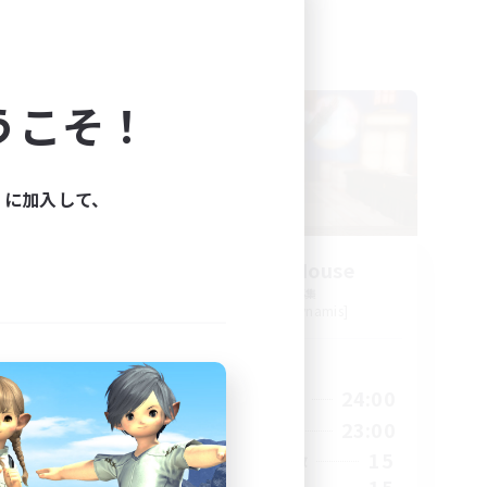
フリーカンパニー
うこそ！
ィに加入して、
募集
Kurohana House
s]
追加メンバー募集
Cuchulainn [Dynamis]
活動時間
24:00
14:00
24:00
平日
24:00
1:00
23:00
週末
30
15
アクティブメンバー数