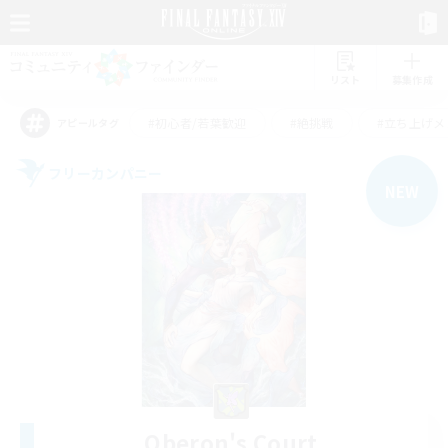
リスト
募集作成
#初心者/若葉歓迎
#絶挑戦
#立ち上げメ
アピールタグ
フリーカンパニー
NEW
Oberon's Court