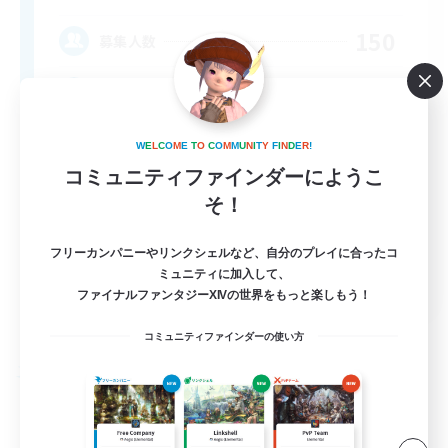
150
募集人数
Having Fun
W
E
L
C
O
M
E
T
O
C
O
M
M
U
N
I
T
Y
F
I
N
D
E
R
!
コミュニティファインダーにようこ
そ！
フリーカンパニーやリンクシェルなど、自分のプレイに合ったコ
ミュニティに加入して、
EN
ファイナルファンタジーXIVの世界をもっと楽しもう！
詳細を見る
募集期間: 2026/08/25 まで
コミュニティファインダーの使い方
フリーカンパニー