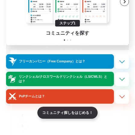
ステップ1
コミュニティを探す
立ち上げメンバー募集
フリーカンパニー（Free Company）とは？
Cuchulainn [Dynamis]
リンクシェル/クロスワールドリンクシェル（LS/CWLS）と
30
募集人数
は？
PvPチームとは？
18+
コミュニティ探しをはじめる！