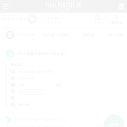
リスト
募集作成
#初心者/若葉歓迎
#絶挑戦
#零式挑戦
アピールタグ
1件の募集が見つかりました！
指定なし
Cuchulainn (Dynamis)
LS & CWLS
平日
週末
＃トレジャーハント
使用言語
クロスワールドリンクシェル
NEW