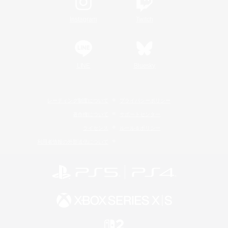
Instagram
Twitch
LINE
Bluesky
レーティング制度について
プライバシーポリシー
著作権について
サポートセンター
ライセンス
ルール＆ポリシー
利用者情報の外部送信について