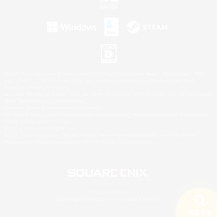
©2026 Sony Interactive Entertainment LLC."PlayStation Family Mark", "PlayStation", "PS5
logo", "PS5", "PS4 logo" and "PS4" are registered trademarks or trademarks of Sony
Interactive Entertainment Inc.
Microsoft, the XBOX Sphere mark, the Series X|S logo and XBOX Series X|S are trademarks
of the Microsoft group of companies.
Nintendo Switch is a trademark of Nintendo.
Windows is either a registered trademark or trademark of Microsoft Corporation in the United
States and/or other countries.
Mac is a trademark of Apple Inc.
©2026 Valve Corporation. Steam and the Steam logo are trademarks and/or registered
trademarks of Valve Corporation in the U.S. and/or other countries.
© SQUARE ENIX
LOGO ILLUSTRATION:© YOSHITAKA AMANO
検索する