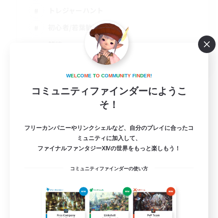
トレジャーハント
初心者/若葉歓迎
雑談
JA
詳細を見る
W
E
L
C
O
M
E
T
O
C
O
M
M
U
N
I
T
Y
F
I
N
D
E
R
!
募集期間: 2026/09/06 まで
コミュニティファインダーにようこ
そ！
フリーカンパニーやリンクシェルなど、自分のプレイに合ったコ
ミュニティに加入して、
ファイナルファンタジーXIVの世界をもっと楽しもう！
コミュニティファインダーの使い方