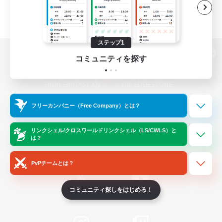
ステップ1
コミュニティを探す
パソコン版へ
フリーカンパニー（Free Company）とは？
関連商品
e-STOREで購入
ゲームダウンロード
リンクシェル/クロスワールドリンクシェル（LS/CWLS）と
は？
Official Information
PvPチームとは？
コミュニティ探しをはじめる！
/
X
News
YouTube