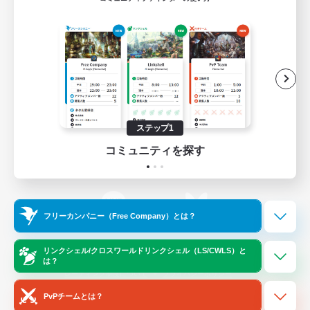
ゲームダウンロード
Official Information
/
X
News
YouTube
ステップ1
コミュニティを探す
Instagram
Twitch
フリーカンパニー（Free Company）とは？
LINE
Bluesky
リンクシェル/クロスワールドリンクシェル（LS/CWLS）と
は？
レーティング制度について
プライバシーポリシー
著作権について
サポートセンター
PvPチームとは？