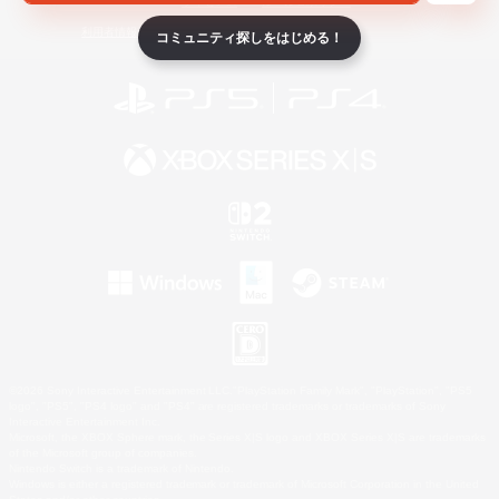
ライセンス
ルール＆ポリシー
利用者情報の外部送信について
コミュニティ探しをはじめる！
©2026 Sony Interactive Entertainment LLC."PlayStation Family Mark", "PlayStation", "PS5
logo", "PS5", "PS4 logo" and "PS4" are registered trademarks or trademarks of Sony
Interactive Entertainment Inc.
Microsoft, the XBOX Sphere mark, the Series X|S logo and XBOX Series X|S are trademarks
of the Microsoft group of companies.
Nintendo Switch is a trademark of Nintendo.
Windows is either a registered trademark or trademark of Microsoft Corporation in the United