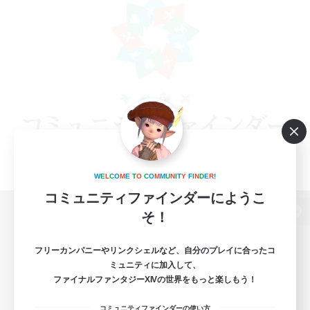
W
E
L
C
O
M
E
T
O
C
O
M
M
U
N
I
T
Y
F
I
N
D
E
R
!
コミュニティファインダーにようこ
そ！
パソコン版へ
フリーカンパニーやリンクシェルなど、自分のプレイに合ったコ
ミュニティに加入して、
ファイナルファンタジーXIVの世界をもっと楽しもう！
関連商品
e-STOREで購入
コミュニティファインダーの使い方