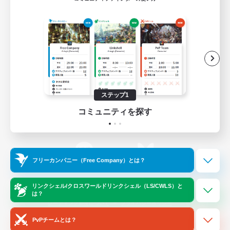
ゲームダウンロード
Official Information
/
X
News
YouTube
ステップ1
コミュニティを探す
Instagram
Twitch
フリーカンパニー（Free Company）とは？
LINE
Bluesky
リンクシェル/クロスワールドリンクシェル（LS/CWLS）と
は？
レーティング制度について
プライバシーポリシー
著作権について
サポートセンター
PvPチームとは？