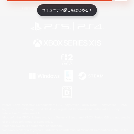
ライセンス
ルール＆ポリシー
利用者情報の外部送信について
コミュニティ探しをはじめる！
©2026 Sony Interactive Entertainment LLC."PlayStation Family Mark", "PlayStation", "PS5
logo", "PS5", "PS4 logo" and "PS4" are registered trademarks or trademarks of Sony
Interactive Entertainment Inc.
Microsoft, the XBOX Sphere mark, the Series X|S logo and XBOX Series X|S are trademarks
of the Microsoft group of companies.
Nintendo Switch is a trademark of Nintendo.
Windows is either a registered trademark or trademark of Microsoft Corporation in the United