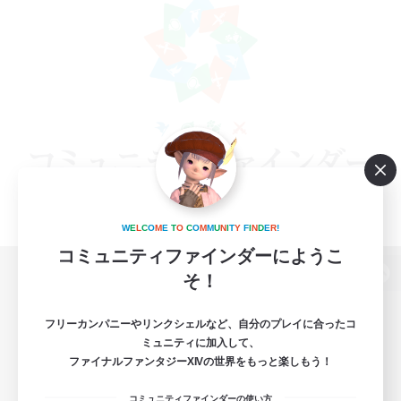
W
E
L
C
O
M
E
T
O
C
O
M
M
U
N
I
T
Y
F
I
N
D
E
R
!
コミュニティファインダーにようこ
そ！
パソコン版へ
フリーカンパニーやリンクシェルなど、自分のプレイに合ったコ
ミュニティに加入して、
ファイナルファンタジーXIVの世界をもっと楽しもう！
関連商品
e-STOREで購入
コミュニティファインダーの使い方