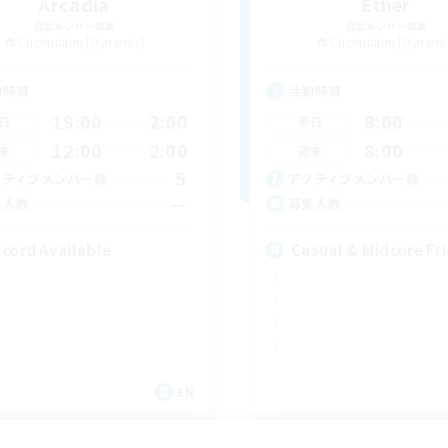
Arcadia
Ether
追加メンバー募集
追加メンバー募集
Cuchulainn [Dynamis]
Cuchulainn [Dynami
動時間
活動時間
19:00
2:00
8:00
日
平日
12:00
2:00
8:00
末
週末
5
クティブメンバー数
アクティブメンバー数
--
集人数
募集人数
scord Available
Casual & Midcore Fr
EN
募集期間: 2026/08/31 まで
募集期間: 20