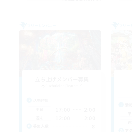
フリーカンパニー
フリー
立ち上げメンバー募集
Cuchulainn [Dynamis]
活動時間
活
17:00
2:00
平日
平
12:00
2:00
週末
週
8
募集人数
ア