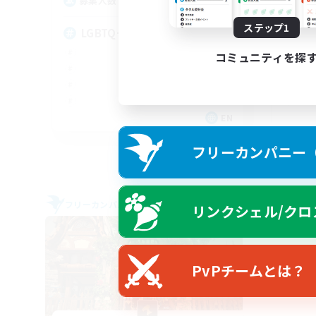
20
募集人数
募
ステップ1
LGBTQ+
Ha
コミュニティを探
EN
募集期間: 2026/08/27 まで
フリーカンパニー（F
フリーカンパニー
フリー
リンクシェル/クロ
PvPチームとは？