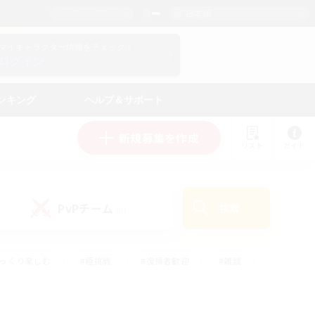
日本語
マイキャラクター情報をチェック！
ログイン
ンキング
ヘルプ＆サポート
新規募集を作成
リスト
ガイド
PvPチーム
検索
(0)
ゆっくり楽しむ
#極挑戦
#復帰者歓迎
#雑談
#ハウジング
#トレジャーハント
#レベリング
#プレイヤー主催イベント