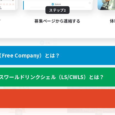
150
集人数
18+
ステップ2
ving Fun
す
募集ページから連絡する
体
EN
募集期間: 2026/08/25 まで
募集期間: 20
ree Company）とは？
カンパニー
フリーカンパニー
スワールドリンクシェル（LS/CWLS）とは？