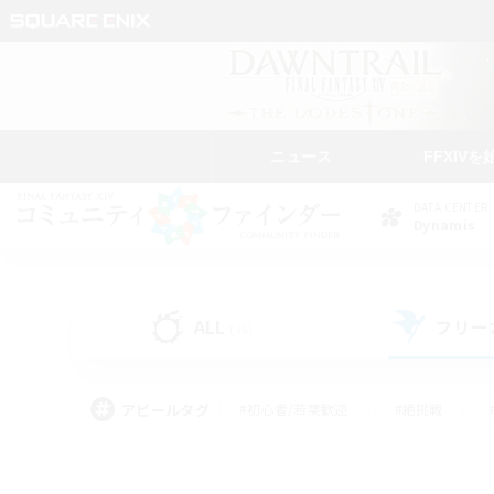
ニュース
FFXIVを
DATA CENTER
Dynamis
ALL
フリー
(36)
アピールタグ
#初心者/若葉歓迎
#絶挑戦
#学生中心
#なんでも楽しむ
#モブハント
#
#演奏
#ミラプリ（ミラ