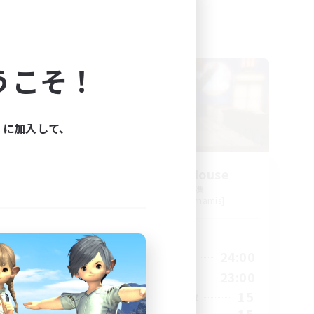
フリーカンパニー
うこそ！
ィに加入して、
募集
Kurohana House
s]
追加メンバー募集
Cuchulainn [Dynamis]
活動時間
24:00
14:00
24:00
平日
24:00
1:00
23:00
週末
30
15
アクティブメンバー数