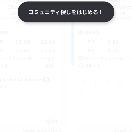
Chocobros
Project Elysiu
コミュニティ探しをはじめる！
追加メンバー募集
追加メンバー募集
Cuchulainn [Dynamis]
Cuchulainn [Dynami
動時間
活動時間
15:00
22:00
0:00
日
平日
12:00
22:00
0:00
末
週末
10
クティブメンバー数
アクティブメンバー数
999
集人数
募集人数
Weekend Warriors
1+)
EN
募集期間: 2026/08/21 まで
募集期間: 20