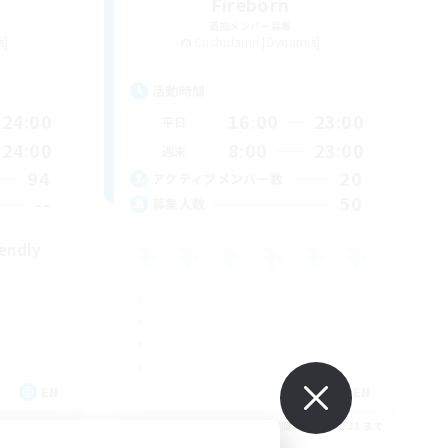
Fireborn
追加メンバー募集
s]
Cuchulainn [Dynamis]
活動時間
24:00
16:00
23:00
平日
24:00
8:00
23:00
週末
94
20
アクティブメンバー数
--
50
募集人数
iendly
EN
EN
26/08/31 まで
募集期間: 2026/08/31 まで