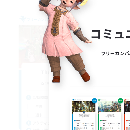
フリーカンパニー
フリー
コミュ
フリーカンパ
The Siren's Call
追加メンバー募集
Cuchulainn [Dynamis]
活動時間
活
16:00
24:00
平日
平
11:00
24:00
週末
週
42
アクティブメンバー数
ア