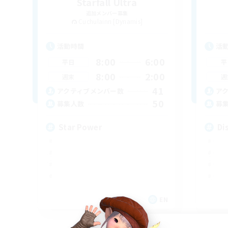
Starfall Ultra
追加メンバー募集
Cuchulainn [Dynamis]
活動時間
活
8:00
6:00
平日
平
8:00
2:00
週末
週
41
アクティブメンバー数
ア
50
募集人数
募
Star Power
Di
EN
募集期間: 2026/09/03 まで