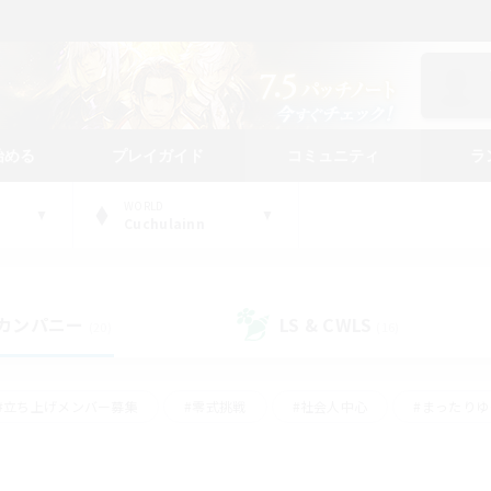
始める
プレイガイド
コミュニティ
ラ
WORLD
Cuchulainn
カンパニー
LS & CWLS
(20)
(16)
#立ち上げメンバー募集
#零式挑戦
#社会人中心
#まったり
体験歓迎
#クラフター中心
#ロールプレイ
#ギャザラー中心
ージュプリズム）
#スクリーンショット撮影
#クリア目指して頑張る