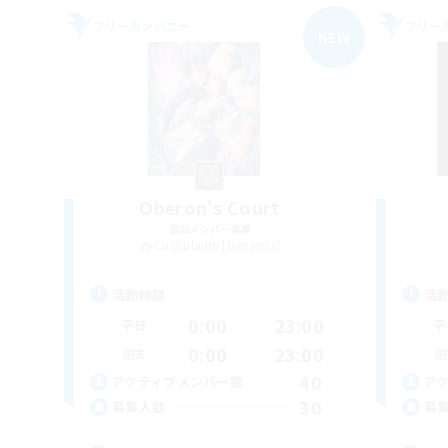
フリーカンパニー
フリー
NEW
Oberon's Court
追加メンバー募集
Cuchulainn [Dynamis]
活動時間
活
0:00
23:00
平日
平
0:00
23:00
週末
週
40
アクティブメンバー数
ア
30
募集人数
募