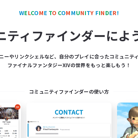
W
E
L
C
O
M
E
T
O
C
O
M
M
U
N
I
T
Y
F
I
N
D
E
R
!
カンパニー
フリーカンパニー
ニティファインダーによ
ニーやリンクシェルなど、自分のプレイに合ったコミュニテ
ファイナルファンタジーXIVの世界をもっと楽しもう！
Moonlighters
立ち上げメンバー
追加メンバー募集
Cuchulainn [Dynami
Cuchulainn [Dynamis]
コミュニティファインダーの使い方
活動時間
動時間
1:00
平日
12:00
24:00
日
1:00
週末
12:00
24:00
末
募集人数
20
クティブメンバー数