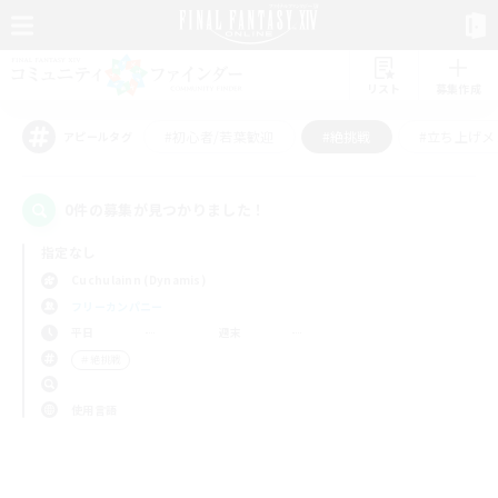
リスト
募集作成
#初心者/若葉歓迎
#絶挑戦
#立ち上げメ
アピールタグ
0件の募集が見つかりました！
指定なし
Cuchulainn (Dynamis)
フリーカンパニー
平日
週末
＃絶挑戦
使用言語