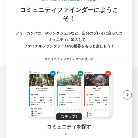
W
E
L
C
O
M
E
T
O
C
O
M
M
U
N
I
T
Y
F
I
N
D
E
R
!
コミュニティファインダーにようこ
そ！
フリーカンパニーやリンクシェルなど、自分のプレイに合ったコ
ミュニティに加入して、
ファイナルファンタジーXIVの世界をもっと楽しもう！
コミュニティファインダーの使い方
パソコン版へ
関連商品
e-STOREで購入
ステップ1
ゲームダウンロード
コミュニティを探す