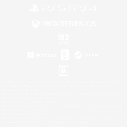
©2026 Sony Interactive Entertainment LLC."PlayStation Family Mark", "PlayStation", "PS5
logo", "PS5", "PS4 logo" and "PS4" are registered trademarks or trademarks of Sony
Interactive Entertainment Inc.
Microsoft, the XBOX Sphere mark, the Series X|S logo and XBOX Series X|S are trademarks
of the Microsoft group of companies.
Nintendo Switch is a trademark of Nintendo.
Windows is either a registered trademark or trademark of Microsoft Corporation in the United
States and/or other countries.
Mac is a trademark of Apple Inc.
©2026 Valve Corporation. Steam and the Steam logo are trademarks and/or registered
trademarks of Valve Corporation in the U.S. and/or other countries.