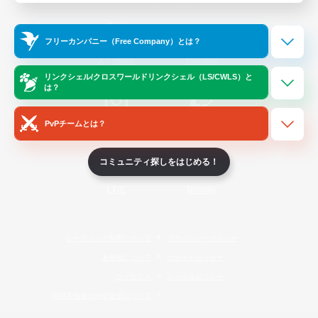
Official Information
フリーカンパニー（Free Company）とは？
/
X
News
YouTube
リンクシェル/クロスワールドリンクシェル（LS/CWLS）と
は？
PvPチームとは？
Instagram
Twitch
コミュニティ探しをはじめる！
LINE
Bluesky
レーティング制度について
プライバシーポリシー
著作権について
サポートセンター
ライセンス
ルール＆ポリシー
利用者情報の外部送信について