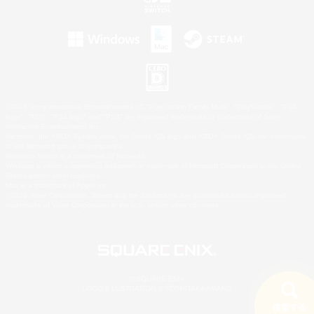
©2026 Sony Interactive Entertainment LLC."PlayStation Family Mark", "PlayStation", "PS5
logo", "PS5", "PS4 logo" and "PS4" are registered trademarks or trademarks of Sony
Interactive Entertainment Inc.
Microsoft, the XBOX Sphere mark, the Series X|S logo and XBOX Series X|S are trademarks
of the Microsoft group of companies.
Nintendo Switch is a trademark of Nintendo.
Windows is either a registered trademark or trademark of Microsoft Corporation in the United
States and/or other countries.
Mac is a trademark of Apple Inc.
©2026 Valve Corporation. Steam and the Steam logo are trademarks and/or registered
trademarks of Valve Corporation in the U.S. and/or other countries.
© SQUARE ENIX
LOGO ILLUSTRATION:© YOSHITAKA AMANO
検索する