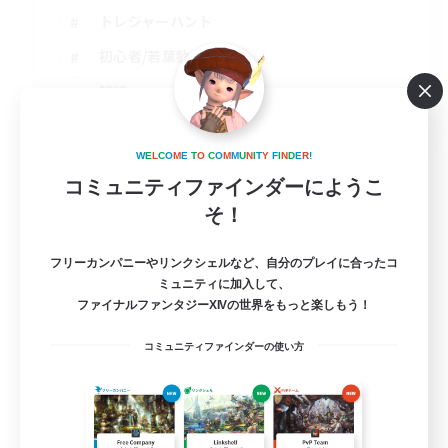
トレジャーハント
初心者/若葉歓迎
雑談
JA
詳細を見る
W
E
L
C
O
M
E
T
O
C
O
M
M
U
N
I
T
Y
F
I
N
D
E
R
!
募集期間: 2026/09/02 まで
コミュニティファインダーにようこ
そ！
フリーカンパニーやリンクシェルなど、自分のプレイに合ったコ
ミュニティに加入して、
ファイナルファンタジーXIVの世界をもっと楽しもう！
コミュニティファインダーの使い方