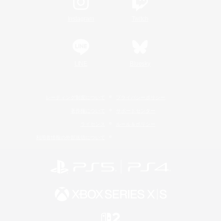
Instagram
Twitch
LINE
Bluesky
レーティング制度について
プライバシーポリシー
著作権について
サポートセンター
ライセンス
ルール＆ポリシー
利用者情報の外部送信について