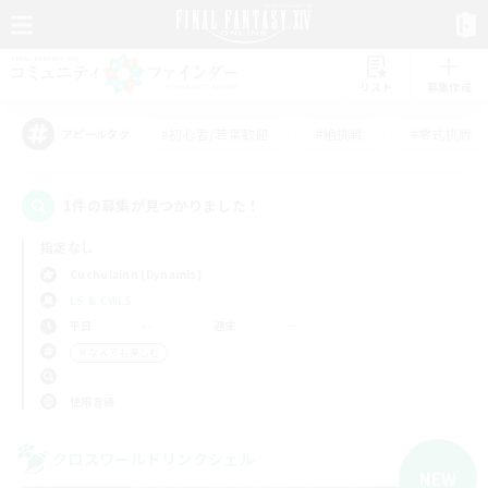
リスト
募集作成
#初心者/若葉歓迎
#絶挑戦
#零式挑戦
アピールタグ
1件の募集が見つかりました！
指定なし
Cuchulainn (Dynamis)
LS & CWLS
平日
週末
＃なんでも楽しむ
使用言語
クロスワールドリンクシェル
NEW