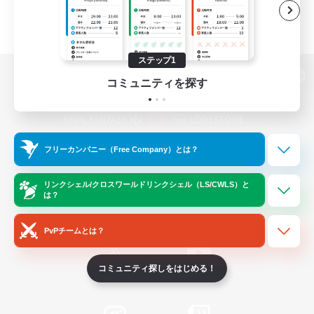
ステップ1
コミュニティを探す
パソコン版へ
フリーカンパニー（Free Company）とは？
関連商品
e-STOREで購入
ゲームダウンロード
リンクシェル/クロスワールドリンクシェル（LS/CWLS）と
は？
Official Information
PvPチームとは？
コミュニティ探しをはじめる！
/
X
News
YouTube