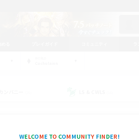
始める
プレイガイド
コミュニティ
ラ
WORLD
Cuchulainn
カンパニー
LS & CWLS
(20)
(16)
コミュニティファインダー
W
E
L
C
O
M
E
T
O
C
O
M
M
U
N
I
T
Y
F
I
N
D
E
R
!