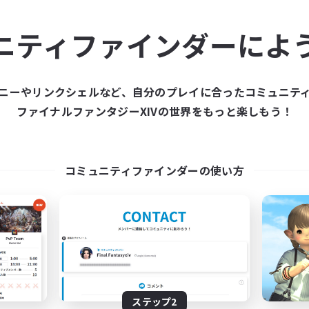
ュニティメンバーを集め
ニティファインダーによ
ティファインダーは、一緒に冒険する仲間を募集することが
た仲間を集めて、ファイナルファンタジーXIVの世界をもっ
ニーやリンクシェルなど、自分のプレイに合ったコミュニテ
ファイナルファンタジーXIVの世界をもっと楽しもう！
新規募集を作成する
コミュニティファインダーの使い方
ステップ2