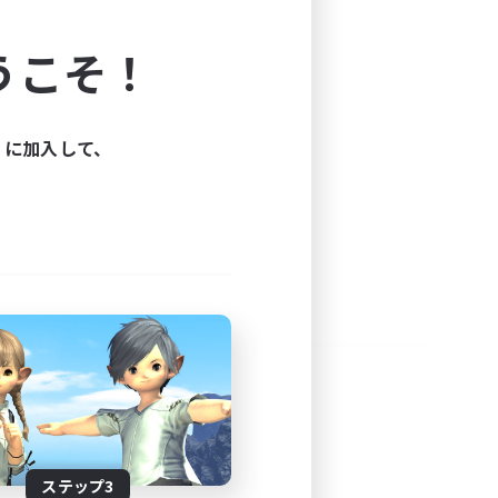
よう！
うこそ！
できます。
と楽しもう！
ィに加入して、
ステップ3