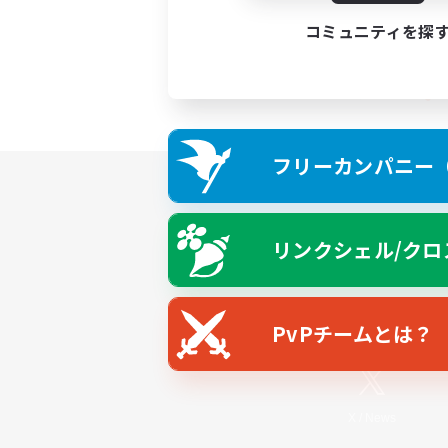
コミュニティを探
フリーカンパニー（F
リンクシェル/クロ
PvPチームとは？
X
/
News