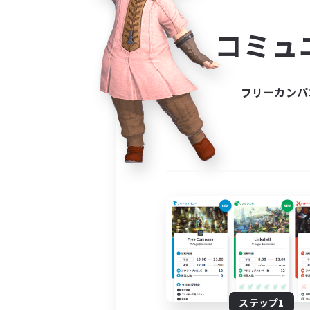
コミ
コミュ
コミュニ
自分に合っ
フリーカンパ
ステップ1