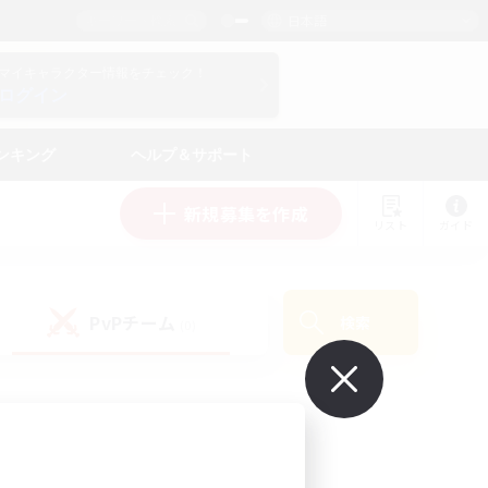
日本語
マイキャラクター情報をチェック！
ログイン
ンキング
ヘルプ＆サポート
新規募集を作成
リスト
ガイド
PvPチーム
検索
(0)
で