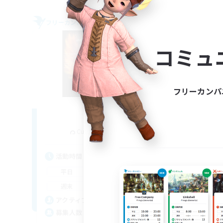
フリーカンパニー
フリー
コミュ
フリーカンパ
Fireborn
追加メンバー募集
Cuchulainn [Dynamis]
活動時間
活
16:00
23:00
平日
平
8:00
23:00
週末
週
20
アクティブメンバー数
ア
50
募集人数
募