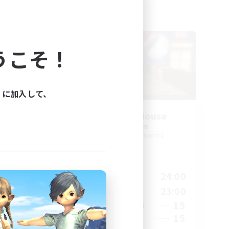
フリーカンパニー
うこそ！
ィに加入して、
Kurohana House
追加メンバー募集
s]
Cuchulainn [Dynamis]
活動時間
24:00
14:00
24:00
平日
24:00
1:00
23:00
週末
20
15
アクティブメンバー数
150
15
募集人数