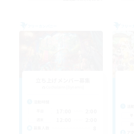
フリーカンパニー
フリー
立ち上げメンバー募集
Cuchulainn [Dynamis]
活動時間
活
17:00
2:00
平日
平
12:00
2:00
週末
週
8
募集人数
ア