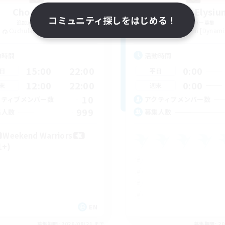
Chocobros
Project Elysiu
コミュニティ探しをはじめる！
追加メンバー募集
追加メンバー募集
Cuchulainn [Dynamis]
Cuchulainn [Dynami
動時間
活動時間
15:00
22:00
0:00
日
平日
12:00
22:00
0:00
末
週末
10
クティブメンバー数
アクティブメンバー数
999
集人数
募集人数
Weekend Warriors
1+)
EN
募集期間: 2026/08/21 まで
募集期間: 20