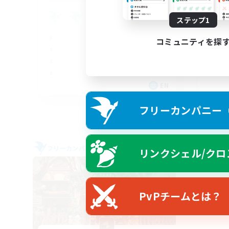
LG
ステップ1
コミュニティを探
EN
募集期間: 2026/08/31 まで
フリーカンパニー（F
フリーカンパニー
フリー
リンクシェル/クロ
PvPチームとは？