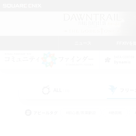
ニュース
FFXIVを
DATA CENTER
Dynamis
ALL
フリー
(35)
アピールタグ
#初心者/若葉歓迎
#絶挑戦
#なんでも楽しむ
#学生中心
#モブハント
#レベリング
#クリア目指し