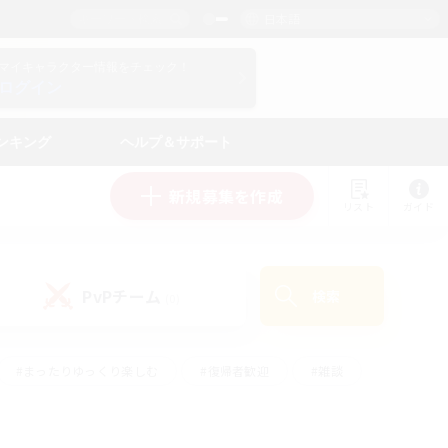
日本語
マイキャラクター情報をチェック！
ログイン
ンキング
ヘルプ＆サポート
新規募集を作成
リスト
ガイド
PvPチーム
検索
(0)
#まったりゆっくり楽しむ
#復帰者歓迎
#雑談
心
#演奏
#トレジャーハント
#ハウジング
）
#プレイヤー主催イベント