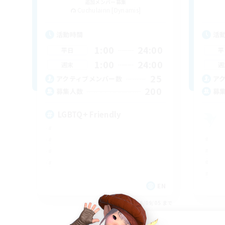
追加メンバー募集
Cuchulainn [Dynamis]
活動時間
活
1:00
24:00
平日
平
1:00
24:00
週末
週
25
アクティブメンバー数
ア
200
募集人数
募
LGBTQ+ Friendly
EN
募集期間: 2026/09/05 まで