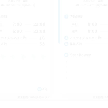
追加メンバー募集
追加メンバー募集
Cuchulainn [Dynamis]
Cuchulainn [Dynami
動時間
活動時間
7:00
21:00
8:00
日
平日
6:00
23:00
8:00
末
週末
16
クティブメンバー数
アクティブメンバー数
55
集人数
募集人数
Star Power
EN
募集期間: 2026/09/04 まで
募集期間: 20