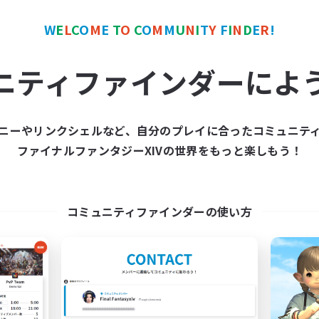
W
E
L
C
O
M
E
T
O
C
O
M
M
U
N
I
T
Y
F
I
N
D
E
R
!
カンパニー
フリーカンパニー
ニティファインダーによ
ニーやリンクシェルなど、自分のプレイに合ったコミュニテ
ファイナルファンタジーXIVの世界をもっと楽しもう！
The Siren's Call
Moonlighters
追加メンバー募集
追加メンバー募集
Cuchulainn [Dynamis]
Cuchulainn [Dynami
コミュニティファインダーの使い方
動時間
活動時間
16:00
24:00
12:00
日
平日
11:00
24:00
12:00
末
週末
42
クティブメンバー数
アクティブメンバー数
20
集人数
募集人数