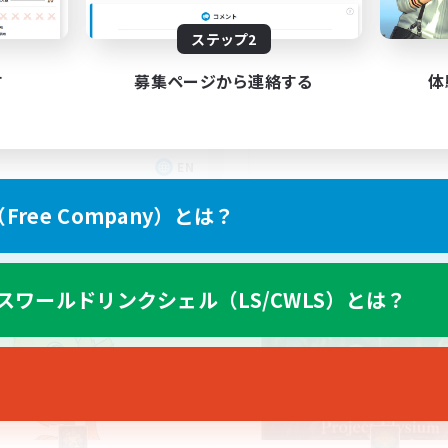
BTQ+
Having Fun
ステップ2
す
募集ページから連絡する
体
EN
募集期間: 2026/08/27 まで
募集期間: 20
ree Company）とは？
カンパニー
フリーカンパニー
スワールドリンクシェル（LS/CWLS）とは？