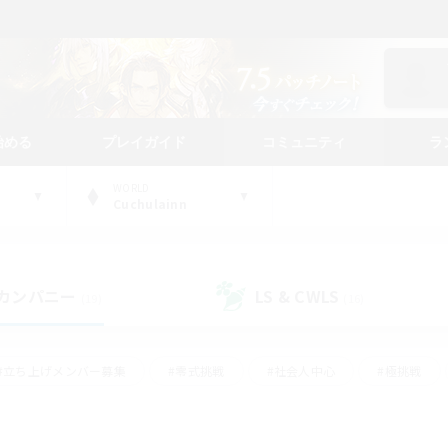
始める
プレイガイド
コミュニティ
ラ
WORLD
Cuchulainn
カンパニー
LS & CWLS
(19)
(16)
#立ち上げメンバー募集
#零式挑戦
#社会人中心
#極挑戦
#体験歓迎
#ロールプレイ
#ギャザラー中心
#クラフター中
て頑張る
#スクリーンショット撮影
#ミラプリ（ミラージュプリズム