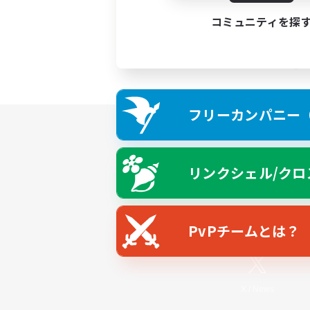
コミュニティを探
フリーカンパニー（F
リンクシェル/クロ
PvPチームとは？
X
/
News