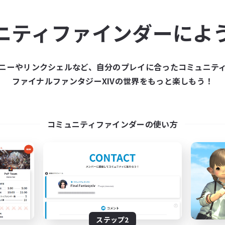
ュニティメンバーを集め
ニティファインダーによ
ティファインダーは、一緒に冒険する仲間を募集することが
た仲間を集めて、ファイナルファンタジーXIVの世界をもっ
ニーやリンクシェルなど、自分のプレイに合ったコミュニテ
ファイナルファンタジーXIVの世界をもっと楽しもう！
新規募集を作成する
コミュニティファインダーの使い方
ステップ2