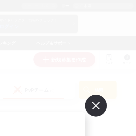
日本語
マイキャラクター情報をチェック！
ログイン
ンキング
ヘルプ＆サポート
新規募集を作成
リスト
ガイド
PvPチーム
検索
(0)
で