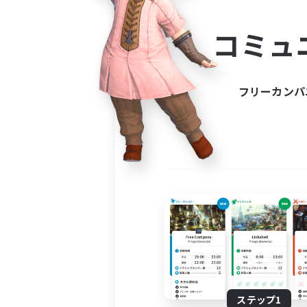
コミ
コミュ
コミュニ
自分に合っ
フリーカンパ
ステップ1