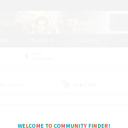
始める
プレイガイド
コミュニティ
ラ
WORLD
Cuchulainn
カンパニー
LS & CWLS
(20)
(16)
コミュニティファインダー
W
E
L
C
O
M
E
T
O
C
O
M
M
U
N
I
T
Y
F
I
N
D
E
R
!