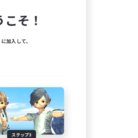
よう！
うこそ！
できます。
と楽しもう！
ィに加入して、
ステップ3