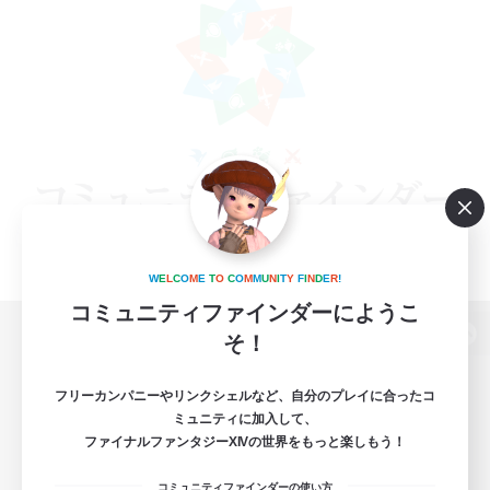
W
E
L
C
O
M
E
T
O
C
O
M
M
U
N
I
T
Y
F
I
N
D
E
R
!
コミュニティファインダーにようこ
そ！
パソコン版へ
フリーカンパニーやリンクシェルなど、自分のプレイに合ったコ
ミュニティに加入して、
ファイナルファンタジーXIVの世界をもっと楽しもう！
関連商品
e-STOREで購入
コミュニティファインダーの使い方