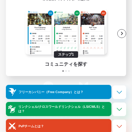
ゲームダウンロード
Official Information
/
X
News
YouTube
ステップ1
コミュニティを探す
Instagram
Twitch
フリーカンパニー（Free Company）とは？
LINE
Bluesky
リンクシェル/クロスワールドリンクシェル（LS/CWLS）と
は？
レーティング制度について
プライバシーポリシー
著作権について
サポートセンター
PvPチームとは？