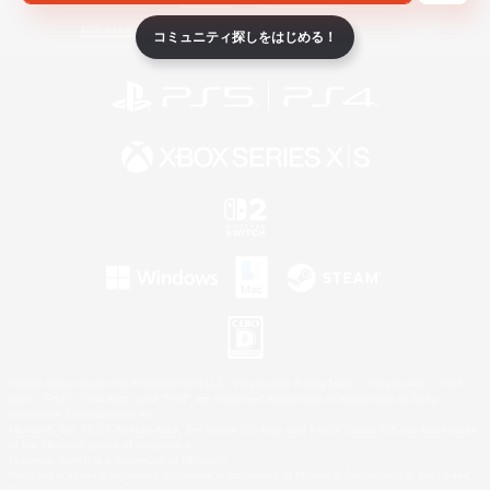
ライセンス
ルール＆ポリシー
利用者情報の外部送信について
コミュニティ探しをはじめる！
©2026 Sony Interactive Entertainment LLC."PlayStation Family Mark", "PlayStation", "PS5
logo", "PS5", "PS4 logo" and "PS4" are registered trademarks or trademarks of Sony
Interactive Entertainment Inc.
Microsoft, the XBOX Sphere mark, the Series X|S logo and XBOX Series X|S are trademarks
of the Microsoft group of companies.
Nintendo Switch is a trademark of Nintendo.
Windows is either a registered trademark or trademark of Microsoft Corporation in the United