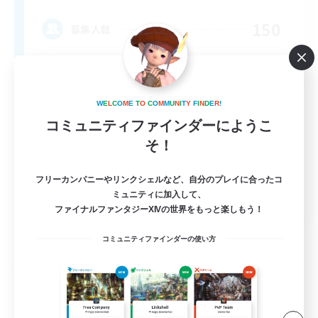
150
募集人数
Having Fun
W
E
L
C
O
M
E
T
O
C
O
M
M
U
N
I
T
Y
F
I
N
D
E
R
!
コミュニティファインダーにようこ
そ！
フリーカンパニーやリンクシェルなど、自分のプレイに合ったコ
ミュニティに加入して、
EN
ファイナルファンタジーXIVの世界をもっと楽しもう！
詳細を見る
募集期間: 2026/08/25 まで
コミュニティファインダーの使い方
フリーカンパニー