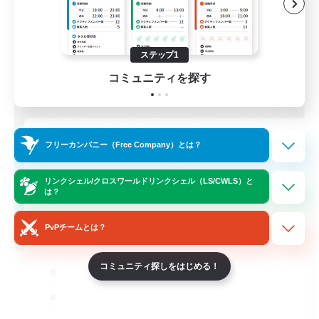
ステップ1
コミュニティを探す
立ち上げメンバー募集
フリーカンパニー（Free Company）とは？
Cuchulainn [Dynamis]
リンクシェル/クロスワールドリンクシェル（LS/CWLS）と
30
募集人数
は？
PvPチームとは？
18+
コミュニティ探しをはじめる！