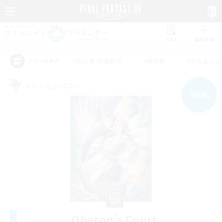
リスト
募集作成
#初心者/若葉歓迎
#絶挑戦
#立ち上げメ
アピールタグ
フリーカンパニー
NEW
Oberon's Court